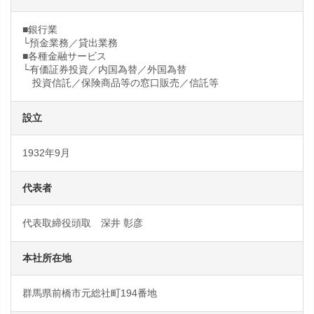
■銀行業
└預金業務／貸出業務
■各種金融サービス
└有価証券投資／内国為替／外国為替
投資信託／保険商品等の窓口販売／信託等
設立
1932年9月
代表者
代表取締役頭取 深井 彰彦
本社所在地
群馬県前橋市元総社町194番地