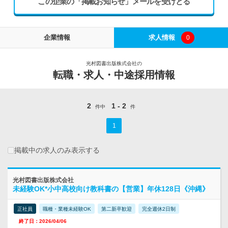
この企業の「掲載お知らせ」メールを受けとる
企業情報
求人情報
0
光村図書出版株式会社の
転職・求人・中途採用情報
2
1 - 2
件中
件
1
掲載中の求人のみ表示する
光村図書出版株式会社
未経験OK*小中高校向け教科書の【営業】年休128日《沖縄》
正社員
職種・業種未経験OK
第二新卒歓迎
完全週休2日制
終了日：2026/04/06