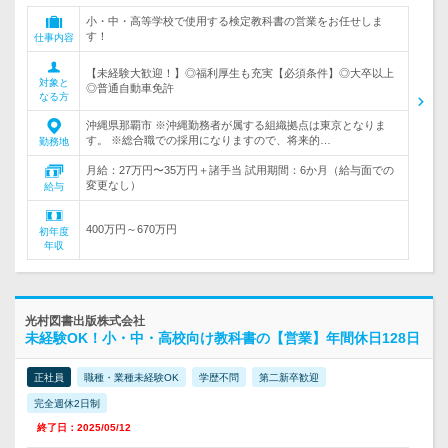
小・中・高等学校で使用する検定教科書の営業をお任せしま
す！
仕事内容
【未経験大歓迎！】◎福利厚生も充実【必須条件】◎大卒以上
対象と
◎普通自動車免許
なる方
沖縄県那覇市 ※沖縄勤務者が属する組織拠点は東京となりま
す。 ※総合職での採用になりますので、将来的…
勤務地
月給：27万円〜35万円＋諸手当 試用期間：6か月（給与面での
変更なし）
給与
400万円～670万円
初年度
年収
光村図書出版株式会社
未経験OK！小・中・高校向け教科書の【営業】年間休日128日
正社員
職種・業種未経験OK
学歴不問
第二新卒歓迎
完全週休2日制
終了日：2025/05/12