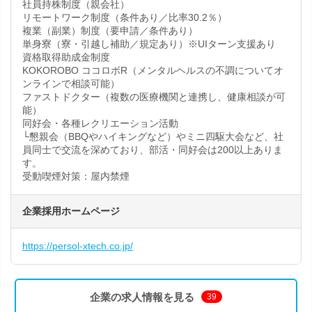
社員持株制度（親会社）
リモートワーク制度（条件あり／比率30.2％）
複業（副業）制度（要申請／条件あり）
単身寮（寮・引越し補助／規定あり）※UIターン支援あり
資格取得助成金制度
KOKOROBO ココロボR（メンタルヘルスの不調についてオ
ンラインで相談可能）
ファストドクター（複数の医療機関と連携し、健康相談が可
能）
同好会・各種レクリエーション活動
└懇親会（BBQやハイキングなど）やミニ四駆大会など、社
員同士で交流を深めており、部活・同好会は200以上ありま
す。
受動喫煙対策：屋内禁煙
企業採用ホームページ
https://persol-xtech.co.jp/
企業の求人情報を見る
39