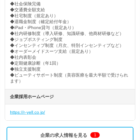
◆社会保険完備
◆交通費全額支給
◆社宅制度（規定あり）
◆退職金制度（確定給付年金）
◆iPad・iPhone貸与（規定あり）
◆社内研修制度（導入研修、知識研修、他商材研修など）
◆ジョブポスティング制度
◆インセンティブ制度（月次、特別インセンティブなど）
◆オーダーメイドスーツ支給（規定あり）
◆社内表彰会
◆定期健康診断（年1回）
◆独立支援制度
◆ビューティサポート制度（美容医療を最大半額で受けられ
ます）
企業採用ホームページ
https://r-yell.co.jp/
企業の求人情報を見る
1