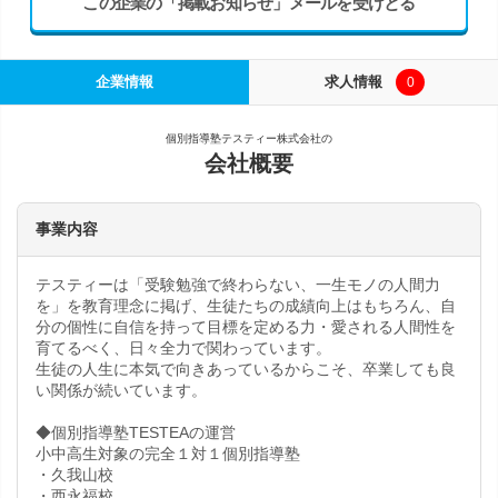
この企業の「掲載お知らせ」メールを受けとる
企業情報
求人情報
0
個別指導塾テスティー株式会社の
会社概要
事業内容
テスティーは「受験勉強で終わらない、一生モノの人間力
を」を教育理念に掲げ、生徒たちの成績向上はもちろん、自
分の個性に自信を持って目標を定める力・愛される人間性を
育てるべく、日々全力で関わっています。
生徒の人生に本気で向きあっているからこそ、卒業しても良
い関係が続いています。
◆個別指導塾TESTEAの運営
小中高生対象の完全１対１個別指導塾
・久我山校
・西永福校