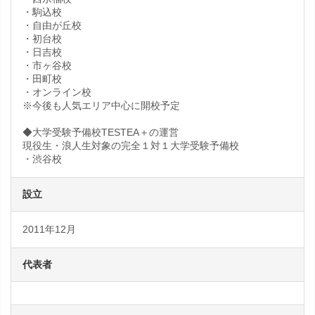
・駒込校
・自由が丘校
・初台校
・日吉校
・市ヶ谷校
・田町校
・オンライン校
※今後も人気エリア中心に開校予定
◆大学受験予備校TESTEA＋の運営
現役生・浪人生対象の完全１対１大学受験予備校
・渋谷校
設立
2011年12月
代表者