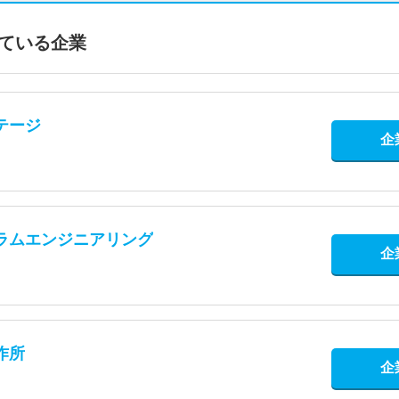
ている企業
テージ
企
ラムエンジニアリング
企
作所
企