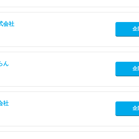
式会社
企
らん
企
会社
企