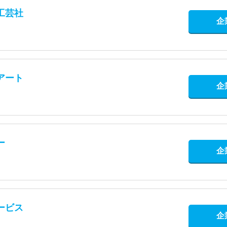
工芸社
企
アート
企
ー
企
ービス
企