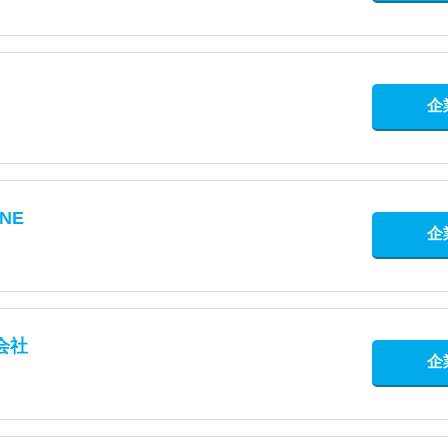
企
NE
企
会社
企