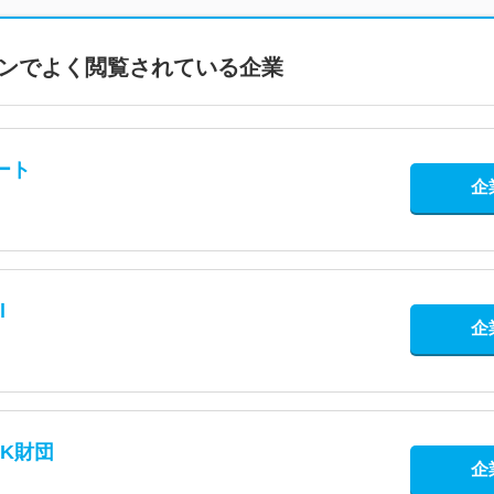
ンで
よく閲覧されている企業
ート
企
l
企
K財団
企