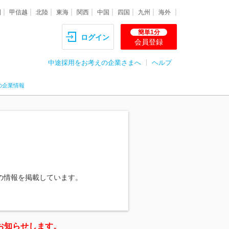
圏
甲信越
北陸
東海
関西
中国
四国
九州
海外
簡単1分
ログイン
会員登録
中途採用をお考えの企業さまへ
ヘルプ
の企業情報
の情報を掲載しています。
お知らせします。