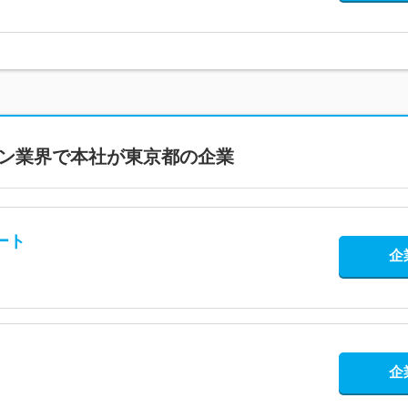
ン
業界で本社が
東京都
の企業
ート
企
企