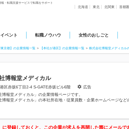
情報・転職支援サービスで転職をサポート
北海道
東北
北関東
首都
・イベント
転職ノウハウ
女性のおしごと
が東京都】の企業情報一覧
【本社が港区】の企業情報一覧
株式会社博報堂メディカル
社博報堂メディカル
港区赤坂6丁目2-4 S-GATE赤坂ビル6階
広告
社博報堂メディカル」の企業情報ページです。
社博報堂メディカル」の本社所在地・従業員数・企業ホームページなど
」に登録しておくと、この企業が求人を再開した際にメールで