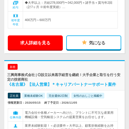
◆大卒以上：月給278,000円〜342,000円＋諸手当＋賞与年2回
（計7ヶ月 ※前年度実績）…
給与
400万円～600万円
初年度
年収
求人詳細を見る
気になる
新着
三興商事株式会社 | ◎設立以来黒字経営を継続！大手企業と取引を行う安
定の技術商社
《名古屋》【法人営業】＊キャリアパートナーサポート案件
正社員
業種未経験OK
完全週休2日制
女性のおしごと掲載中
情報更新日：2026/05/15
終了予定日：2026/11/05
電力会社や各種メーカーへ向けた、プラントに不可欠な産業用
機械設備・空気輸送システムの提案営業をお任せします。
仕事内容
業界未経験歓迎！＜必須要件＞大卒以上、顧客折衝経験をお持