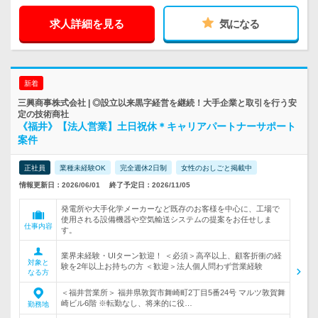
求人詳細を見る
気になる
新着
三興商事株式会社 | ◎設立以来黒字経営を継続！大手企業と取引を行う安
定の技術商社
《福井》【法人営業】土日祝休＊キャリアパートナーサポート
案件
正社員
業種未経験OK
完全週休2日制
女性のおしごと掲載中
情報更新日：2026/06/01
終了予定日：2026/11/05
発電所や大手化学メーカーなど既存のお客様を中心に、工場で
使用される設備機器や空気輸送システムの提案をお任せしま
仕事内容
す。
業界未経験・UIターン歓迎！ ＜必須＞高卒以上、顧客折衝の経
対象と
験を2年以上お持ちの方 ＜歓迎＞法人個人問わず営業経験
なる方
＜福井営業所＞ 福井県敦賀市舞崎町2丁目5番24号 マルツ敦賀舞
崎ビル6階 ※転勤なし、将来的に役…
勤務地