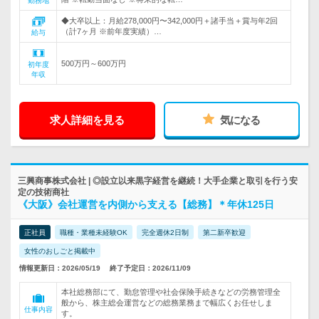
勤務地
◆大卒以上：月給278,000円〜342,000円＋諸手当＋賞与年2回
（計7ヶ月 ※前年度実績）…
給与
500万円～600万円
初年度
年収
求人詳細を見る
気になる
三興商事株式会社 | ◎設立以来黒字経営を継続！大手企業と取引を行う安
定の技術商社
《大阪》会社運営を内側から支える【総務】＊年休125日
正社員
職種・業種未経験OK
完全週休2日制
第二新卒歓迎
女性のおしごと掲載中
情報更新日：2026/05/19
終了予定日：2026/11/09
本社総務部にて、勤怠管理や社会保険手続きなどの労務管理全
般から、株主総会運営などの総務業務まで幅広くお任せしま
仕事内容
す。