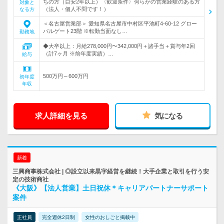
ちの方（目安2年以上）〈歓迎条件〉何らかの営業経験のある方
対象と
（法人・個人不問です！）
なる方
＜名古屋営業部＞ 愛知県名古屋市中村区平池町4-60-12 グロー
バルゲート23階 ※転勤当面なし…
勤務地
◆大卒以上：月給278,000円〜342,000円＋諸手当＋賞与年2回
（計7ヶ月 ※前年度実績）…
給与
500万円～600万円
初年度
年収
求人詳細を見る
気になる
新着
三興商事株式会社 | ◎設立以来黒字経営を継続！大手企業と取引を行う安
定の技術商社
《大阪》【法人営業】土日祝休＊キャリアパートナーサポート
案件
正社員
完全週休2日制
女性のおしごと掲載中