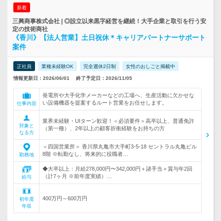
新着
三興商事株式会社 | ◎設立以来黒字経営を継続！大手企業と取引を行う安
定の技術商社
《香川》【法人営業】土日祝休＊キャリアパートナーサポート
案件
正社員
業種未経験OK
完全週休2日制
女性のおしごと掲載中
情報更新日：2026/06/01
終了予定日：2026/11/05
発電所や大手化学メーカーなどの工場へ、生産活動に欠かせな
い設備機器を提案するルート営業をお任せします。
仕事内容
業界未経験・UIターン歓迎！＜必須要件＞高卒以上、普通免許
対象と
（第一種）、2年以上の顧客折衝経験をお持ちの方
なる方
＜四国営業所＞ 香川県丸亀市大手町3-5-18 セントラル丸亀ビル
8階 ※転勤なし、将来的に役職者…
勤務地
◆大卒以上：月給278,000円〜342,000円＋諸手当＋賞与年2回
（計7ヶ月 ※前年度実績）…
給与
400万円～600万円
初年度
年収