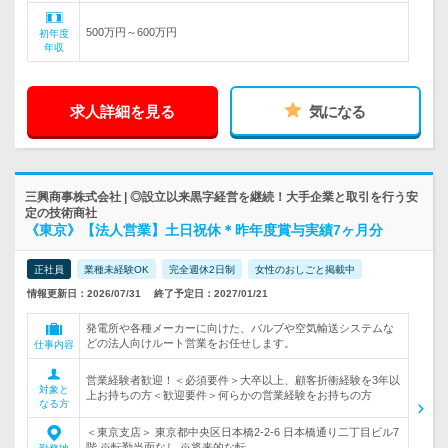
500万円～600万円
初年度
年収
求人詳細を見る
気になる
三興商事株式会社 | ◎設立以来黒字経営を継続！大手企業と取引を行う安
定の技術商社
《東京》【法人営業】土日祝休＊昨年度賞与実績7ヶ月分
正社員
業種未経験OK
完全週休2日制
女性のおしごと掲載中
情報更新日：2026/07/31
終了予定日：2027/01/21
発電所や各種メーカーに向けた、バルブや空気輸送システムな
どの法人向けルート営業をお任せします。
仕事内容
営業経験者歓迎！＜必須要件＞大卒以上、顧客折衝経験を3年以
対象と
上お持ちの方＜歓迎要件＞何らかの営業経験をお持ちの方
なる方
＜東京支店＞ 東京都中央区日本橋2-2-6 日本橋通り二丁目ビル7
階 ※転勤当面なし ※将来的な転…