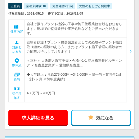
正社員
業種未経験OK
完全週休2日制
女性のおしごと掲載中
情報更新日：2026/05/15
終了予定日：2026/11/05
自社で扱うプラント機器の工事や施工管理業務全般をお任せし
ます。現場での監督業務や事務処理などをご担当いただきま
仕事内容
す。
経験者歓迎！プラント機器発注者としての経験やプラント機器
取り纏めの経験のある方、またはプラント施工管理の経験者の
対象と
ご応募お待ちしております！
なる方
＜本社＞ 大阪府大阪市中央区今橋4-1-1 淀屋橋三井ビルディン
グ ＜名古屋営業所＞ 愛知県名古屋…
勤務地
◆大卒以上：月給278,000円〜342,000円＋諸手当＋賞与年2回
（計7ヶ月 ※前年度実績）…
給与
400万円～700万円
初年度
年収
求人詳細を見る
気になる