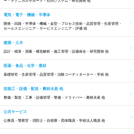
ー・テクニカルサポート・社内システム・研究開発 他
電気・電子・機械・半導体
開発・回路・半導体・機械・金型・プロセス技術・品質管理・生産管理・
セールスエンジニア・サービスエンジニア・評価 他
建築・土木
設計・積算・測量・構造解析・施工管理・設備保全・研究開発 他
医薬・食品・化学・素材
基礎研究・生産管理・品質管理・治験コーディネーター・学術 他
技能工・設備・配送・農林水産 他
整備・製造・工事・設備管理・警備・ドライバー・農林水産 他
公共サービス
公務員・警察官・消防士・自衛隊・団体職員・学校法人職員 他