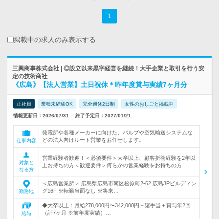
1
掲載中の求人のみ表示する
三興商事株式会社 | ◎設立以来黒字経営を継続！大手企業と取引を行う安
定の技術商社
《広島》【法人営業】土日祝休＊昨年度賞与実績7ヶ月分
正社員
業種未経験OK
完全週休2日制
女性のおしごと掲載中
情報更新日：2026/07/31
終了予定日：2027/01/21
発電所や各種メーカーに向けた、バルブや空気輸送システムな
どの法人向けルート営業をお任せします。
仕事内容
営業経験者歓迎！＜必須要件＞大卒以上、顧客折衝経験を2年以
対象と
上お持ちの方＜歓迎要件＞何らかの営業経験をお持ちの方
なる方
＜広島営業所＞ 広島県広島市南区松原町2-62 広島JPビルディン
グ16F ※転勤当面なし ※将来…
勤務地
◆大卒以上：月給278,000円〜342,000円＋諸手当＋賞与年2回
（計7ヶ月 ※前年度実績）…
給与