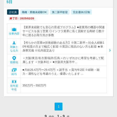
5日
正社員
職種・業種未経験OK
第二新卒歓迎
完全週休2日制
終了日：2025/02/20
【業界未経験でも安心の育成プログラム】■産業用の機器や関連
サービスを扱う営業 ◎インフラ業界に長く貢献する商材 ◎数十
仕事内容
年に渡るお取引先が多数
【何らかの営業or折衝経験のある方】※第二新卒～社会人経験1
0年程度の方まで幅広く歓迎 ※英語に抵抗のない方も歓迎 ★単
対象と
身寮完備 ※社内規定あり
なる方
＜大阪/東京/名古屋/福井/広島＞の いずれかに希望を考慮して配
属します ＜大阪本社＞ ■大阪府大阪市中…
勤務地
■月給26.4万円〜29.4万円 ＋諸手当 ＋賞与年2回 ※経験・能
力・適性などを考慮のうえ、優遇いたします …
給与
350万円～550万円
初年度
年収
1
9
1 - 9
件中
件