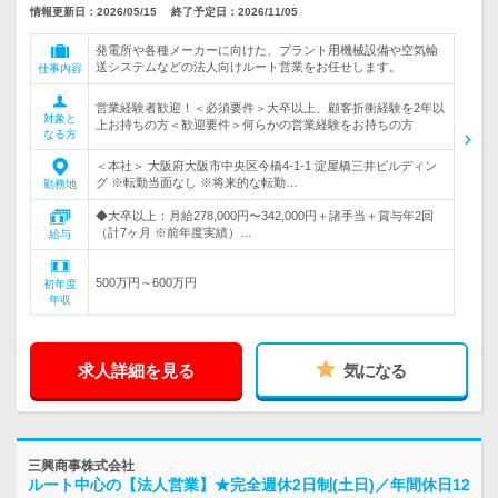
情報更新日：2026/05/15
終了予定日：2026/11/05
発電所や各種メーカーに向けた、プラント用機械設備や空気輸
送システムなどの法人向けルート営業をお任せします。
仕事内容
営業経験者歓迎！＜必須要件＞大卒以上、顧客折衝経験を2年以
対象と
上お持ちの方＜歓迎要件＞何らかの営業経験をお持ちの方
なる方
＜本社＞ 大阪府大阪市中央区今橋4-1-1 淀屋橋三井ビルディン
グ ※転勤当面なし ※将来的な転勤…
勤務地
◆大卒以上：月給278,000円〜342,000円＋諸手当＋賞与年2回
（計7ヶ月 ※前年度実績）…
給与
500万円～600万円
初年度
年収
求人詳細を見る
気になる
三興商事株式会社
ルート中心の【法人営業】★完全週休2日制(土日)／年間休日12