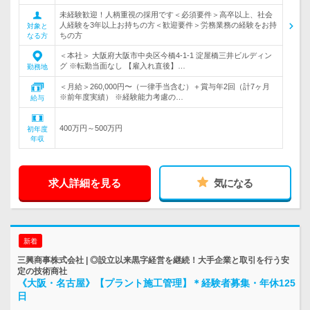
未経験歓迎！人柄重視の採用です＜必須要件＞高卒以上、社会
人経験を3年以上お持ちの方＜歓迎要件＞労務業務の経験をお持
対象と
ちの方
なる方
＜本社＞ 大阪府大阪市中央区今橋4-1-1 淀屋橋三井ビルディン
グ ※転勤当面なし 【雇入れ直後】…
勤務地
＜月給＞260,000円〜（一律手当含む）＋賞与年2回（計7ヶ月
※前年度実績） ※経験能力考慮の…
給与
400万円～500万円
初年度
年収
求人詳細を見る
気になる
新着
三興商事株式会社 | ◎設立以来黒字経営を継続！大手企業と取引を行う安
定の技術商社
《大阪・名古屋》【プラント施工管理】＊経験者募集・年休125
日