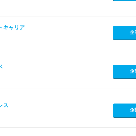
トキャリア
企
ス
企
レス
企