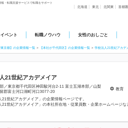
情報・転職支援サービスで転職をサポート
北海道
東北
北関東
首都
・イベント
転職ノウハウ
女性のおしごと
が東京都】の企業情報一覧
【本社が千代田区】の企業情報一覧
学校法人21世紀アカデ
人21世紀アカデメイア
部／東京都千代田区神田駿河台2-11 富士五湖本部／山梨
教育
留郡富士河口湖町河口3077-20
人21世紀アカデメイア」の企業情報ページです。
人21世紀アカデメイア」の本社所在地・従業員数・企業ホームページな