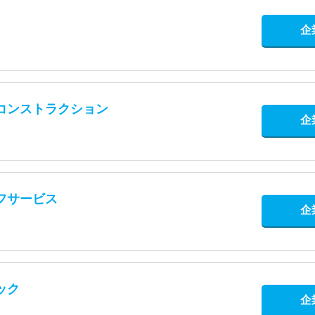
企
コンストラクション
企
フサービス
企
ック
企