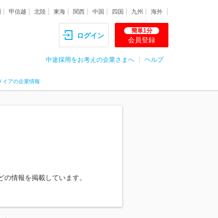
圏
甲信越
北陸
東海
関西
中国
四国
九州
海外
簡単1分
ログイン
会員登録
中途採用をお考えの企業さまへ
ヘルプ
メイアの企業情報
どの情報を掲載しています。