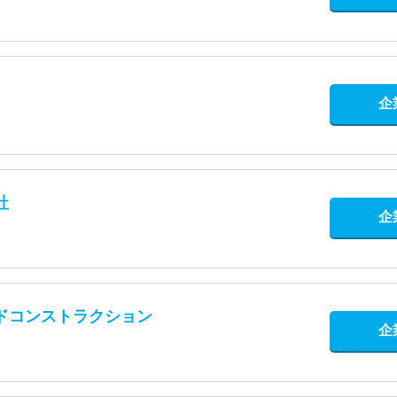
企
社
企
ドコンストラクション
企