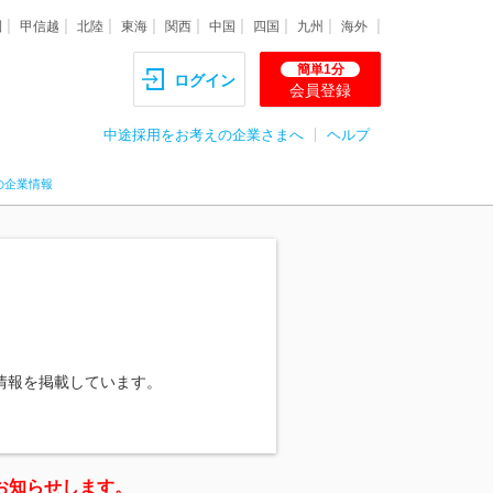
圏
甲信越
北陸
東海
関西
中国
四国
九州
海外
簡単1分
ログイン
会員登録
中途採用をお考えの企業さまへ
ヘルプ
の企業情報
情報を掲載しています。
お知らせします。