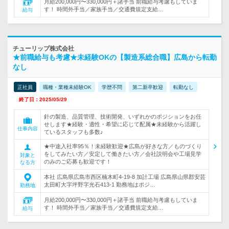
月給200,000円〜330,000円＋諸手当 前職給与考慮もしていま
す！ 時間外手当／家族手当／交通費規定支給…
給与
チューリップ株式会社
★前職給与も考慮★未経験OKの【製造系総合職】広島から転勤
なし
正社員
職種・業種未経験OK
学歴不問
第二新卒歓迎
転勤なし
終了日：2025/05/29
針の製造、品質管理、技術開発、いずれかのポジションをお任
せします★経験・適性・希望に応じて配属★未経験から活躍し
仕事内容
ているスタッフも多数♪
★中途入社率95％！未経験歓迎★広島が好きな方／ものづくり
をしてみたい方／安定して働きたい方／会社説明会や工場見学
対象と
のみのご応募も歓迎です！
なる方
本社 広島県広島市西区楠木町4-19-8 加計工場 広島県山県郡安芸
太田町大字坪野字光石413-1 勤務地はポジ…
勤務地
月給200,000円〜330,000円＋諸手当 前職給与考慮もしていま
す！ 時間外手当／家族手当／交通費規定支給…
給与