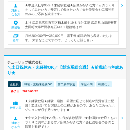
★中途入社率95％！未経験歓迎★広島が好きな方／ものづくり
をしてみたい方／安定して働きたい方／会社説明会や工場見学
対象と
のみのご応募も歓迎です♪
なる方
本社 広島県広島市西区楠木町4-19-8 加計工場 広島県山県郡安芸
太田町大字坪野字光石413-1 勤務地はポ…
勤務地
月給200,000円〜330,000円＋諸手当 前職給与も考慮いたしま
す。 大切なことですので、じっくりと話し合い…
給与
チューリップ株式会社
＼土日祝休み・未経験OK／【製造系総合職】★前職給与考慮あ
り★
正社員
職種・業種未経験OK
第二新卒歓迎
学歴不問
転勤なし
終了日：2025/09/22
★未経験歓迎★経験・適性・希望に応じて製造or品質管理に配
属！製造だけでも30以上の工程があるので、あなたにあったポ
仕事内容
ジションが必ず見つかります★
★中途入社9割★20代～40代が多数活躍中★未経験大歓迎！もの
づくりに興味がある方／広島が好きな方／会社説明会のみのご
対象と
応募も歓迎です♪
なる方