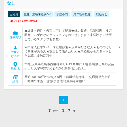
なし
正社員
職種・業種未経験OK
学歴不問
第二新卒歓迎
転勤なし
終了日：2025/02/24
★経験・適性・希望に応じて配属★針の製造、品質管理、技術
開発、いずれかのポジションをお任せします！未経験から活躍
仕事内容
しているスタッフも多数♪
★中途入社率95％！未経験歓迎★広島が好きな人★ものづくり
に興味がある人★安定して働きたい人★未経験からスタートし
対象と
た先輩も多数活躍中！
なる方
本社 広島県広島市西区楠木町4-19-8 加計工場 広島県山県郡安芸
太田町大字坪野字光石413-1 勤務地はポジ…
勤務地
月給200,000円〜330,000円 ・前職給与考慮 ・交通費規定支給
・時間外手当 ・家族手当 前職給与も考慮い…
給与
1
7
1 - 7
件中
件