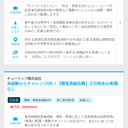
『モノづくりがしたい』『好き・得意を活かしたい』という方
必見★生産技術や針の製造など複数ポジションから経験・適性
仕事内容
に合わせて配属します◎
★中途入社率95％！未経験歓迎★広島が好きな方／ものづくり
をしてみたい方／安定して働きたい方／会社説明会や工場見学
対象と
のみのご応募も歓迎です♪
なる方
本社 広島県広島市西区楠木町4-19-8 加計工場 広島県山県郡安芸
太田町大字坪野字光石413-1 勤務地はポ…
勤務地
月給200,000円〜330,000円＋諸手当 前職給与も考慮いたしま
す。 大切なことですので、じっくりと話し合い…
給与
チューリップ株式会社
未経験からチャレンジOK！【製造系総合職】土日祝休み/転勤
なし
正社員
職種・業種未経験OK
第二新卒歓迎
転勤なし
終了日：2026/03/12
★未経験歓迎★経験・適性・希望に応じて生産技術or品質管理o
r製造に配属！複数のポジションがあるので、あなたにあった仕
仕事内容
事が必ず見つかります★