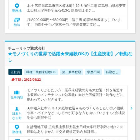
本社 広島県広島市西区楠木町4-19-8 加計工場 広島県山県郡安芸
太田町大字坪野字光石413-1 勤務地はポジ…
勤務地
月給200,000円〜330,000円＋諸手当 前職給与考慮もしていま
す！ 時間外手当／家族手当／交通費規定支給…
給与
チューリップ株式会社
★モノづくりの世界で活躍★未経験OKの【生産技術】／転勤な
し
正社員
職種・業種未経験OK
第二新卒歓迎
学歴不問
転勤なし
終了日：2025/09/22
モノづくりがしたい方、業界未経験の方も大歓迎！針を製造す
る装置のメンテナンスや効率化に向けた設備設計・制作などに
仕事内容
携わっていただきます。
★中途入社率95％！未経験歓迎★ものづくりをしたい方／機械
や車・バイクなどいじるのが好きな方も向いています♪／会社説
対象と
明会も開催中◎
なる方
加計附地工場 広島県山県郡安芸太田町大字坪野字附ヶ地9-7 ※
転勤はありません ※交通費規定支給 加計附…
勤務地