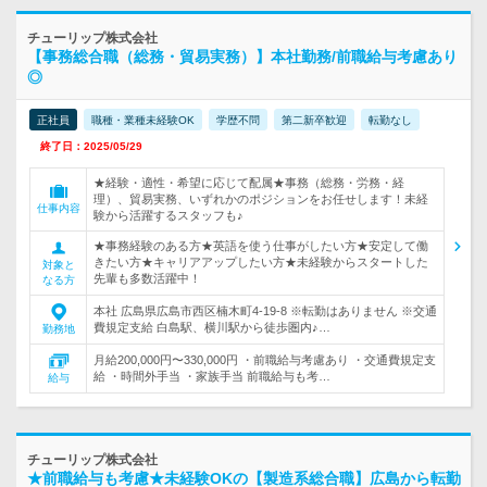
チューリップ株式会社
【事務総合職（総務・貿易実務）】本社勤務/前職給与考慮あり
◎
正社員
職種・業種未経験OK
学歴不問
第二新卒歓迎
転勤なし
終了日：2025/05/29
★経験・適性・希望に応じて配属★事務（総務・労務・経
理）、貿易実務、いずれかのポジションをお任せします！未経
仕事内容
験から活躍するスタッフも♪
★事務経験のある方★英語を使う仕事がしたい方★安定して働
きたい方★キャリアアップしたい方★未経験からスタートした
対象と
先輩も多数活躍中！
なる方
本社 広島県広島市西区楠木町4-19-8 ※転勤はありません ※交通
費規定支給 白島駅、横川駅から徒歩圏内♪…
勤務地
月給200,000円〜330,000円 ・前職給与考慮あり ・交通費規定支
給 ・時間外手当 ・家族手当 前職給与も考…
給与
チューリップ株式会社
★前職給与も考慮★未経験OKの【製造系総合職】広島から転勤