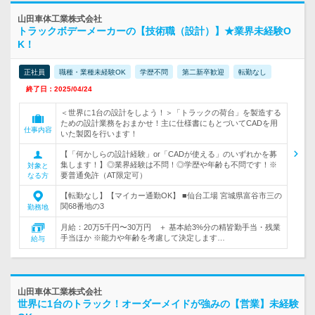
山田車体工業株式会社
トラックボデーメーカーの【技術職（設計）】★業界未経験O
K！
正社員
職種・業種未経験OK
学歴不問
第二新卒歓迎
転勤なし
終了日：2025/04/24
＜世界に1台の設計をしよう！＞「トラックの荷台」を製造する
ための設計業務をおまかせ！主に仕様書にもとづいてCADを用
仕事内容
いた製図を行います！
【「何かしらの設計経験」or「CADが使える」のいずれかを募
集します！】◎業界経験は不問！◎学歴や年齢も不問です！※
対象と
要普通免許（AT限定可）
なる方
【転勤なし】【マイカー通勤OK】 ■仙台工場 宮城県富谷市三の
関68番地の3
勤務地
月給：20万5千円〜30万円 ＋ 基本給3%分の精皆勤手当・残業
手当ほか ※能力や年齢を考慮して決定します…
給与
山田車体工業株式会社
世界に1台のトラック！オーダーメイドが強みの【営業】未経験