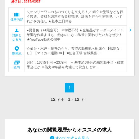
終了日：2025/02/27
＼オンリーワンのものづくりを支える！／ 組立や塗装などを行
う製造、資材を調達する資材管理、計画を行う生産管理、いず
仕事内容
れかをお任せ ★基本土日休み
●要普免（AT限定可） ※学歴不問 ★全製品がオーダーメイド！
単調な作業よりも、飽きのこない製造に関わりたい方はぜひ！
対象と
★YouTube動画公開中
なる方
☆仙台・水戸・花巻のうち、希望の勤務地へ配属☆ 【転勤な
し】【マイカー通勤OK】 ■仙台工場 宮城県富…
勤務地
月給：18万5千円〜23万円 ＋ 基本給3%分の精皆勤手当・残業
手当ほか ※能力や年齢を考慮して決定します…
給与
1
12
1 - 12
件中
件
あなたの閲覧履歴からオススメの求人
すべての求人を見る