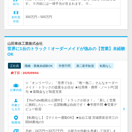
す。 ※月給には一律手当が含まれます。 ※…
給与
300万円～500万円
初年度
年収
山田車体工業株式会社
世界に1台のトラック！オーダーメイドが強みの【営業】未経験
OK
正社員
職種・業種未経験OK
学歴不問
第二新卒歓迎
転勤なし
終了日：2025/09/04
☆「オンリーワン」「世界で1台」「唯一無二」そんなオーダー
メイド・トラックの提案をお任せ ★社用車・携帯・ノートPC貸
仕事内容
与 ★退職金など制度充実
【YouTube動画も公開中】「トラックが好き！」「新しく営業
に挑戦したい」── 志望動機は自由です！ ◆学歴不問 ◆営業デ
対象と
ビュー歓迎
なる方
【転勤なし】【マイカー通勤OK】 ■仙台工場 宮城県富谷市三の
関68番地の3
勤務地
月給：24万円〜33万7千円 ※能力や年齢を考慮して決定しま