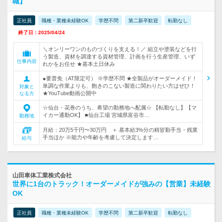
職】
正社員
職種・業種未経験OK
学歴不問
第二新卒歓迎
転勤なし
終了日：2025/04/24
＼オンリーワンのものづくりを支える！／ 組立や塗装などを行
う製造、資材を調達する資材管理、計画を行う生産管理、いず
仕事内容
れかをお任せ ★基本土日休み
●要普免（AT限定可） ※学歴不問 ★全製品がオーダーメイド！
単調な作業よりも、飽きのこない製造に関わりたい方はぜひ！
対象と
★YouTube動画公開中
なる方
☆仙台・花巻のうち、希望の勤務地へ配属☆ 【転勤なし】【マ
イカー通勤OK】 ■仙台工場 宮城県富谷市…
勤務地
月給：20万5千円〜30万円 ＋ 基本給3%分の精皆勤手当・残業
手当ほか ※能力や年齢を考慮して決定します…
給与
山田車体工業株式会社
世界に1台のトラック！オーダーメイドが強みの【営業】未経験
OK
正社員
職種・業種未経験OK
学歴不問
第二新卒歓迎
転勤なし