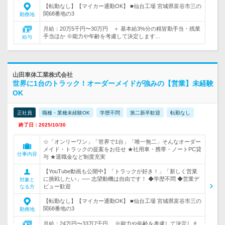
【転勤なし】【マイカー通勤OK】 ■仙台工場 宮城県富谷市三の
関68番地の3
勤務地
月給：20万5千円〜30万円 ＋ 基本給3%分の精皆勤手当・残業
手当ほか ※能力や年齢を考慮して決定します…
給与
山田車体工業株式会社
世界に1台のトラック！オーダーメイドが強みの【営業】未経験
OK
正社員
職種・業種未経験OK
学歴不問
第二新卒歓迎
転勤なし
終了日：2025/10/30
☆「オンリーワン」「世界で1台」「唯一無二」そんなオーダー
メイド・トラックの提案をお任せ ★社用車・携帯・ノートPC貸
仕事内容
与 ★退職金など制度充実
【YouTube動画も公開中】「トラックが好き！」「新しく営業
に挑戦したい」── 志望動機は自由です！ ◆学歴不問 ◆営業デ
対象と
ビュー歓迎
なる方
【転勤なし】【マイカー通勤OK】 ■仙台工場 宮城県富谷市三の
関68番地の3
勤務地
月給：24万円〜33万7千円 ※能力や年齢を考慮して決定しま