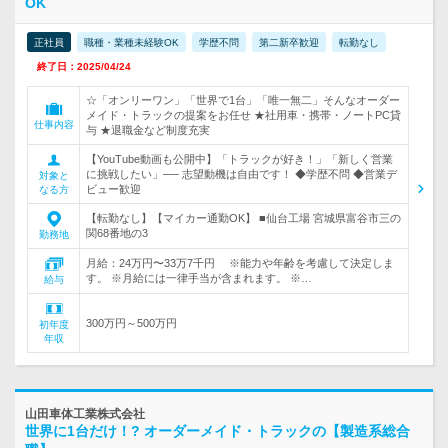
OK
正社員
職種・業種未経験OK
学歴不問
第二新卒歓迎
転勤なし
終了日：2025/04/24
☆「オンリーワン」「世界で1台」「唯一無二」そんなオーダー
メイド・トラックの提案をお任せ ★社用車・携帯・ノートPC貸
仕事内容
与 ★退職金など制度充実
【YouTube動画も公開中】「トラックが好き！」「新しく営業
に挑戦したい」── 志望動機は自由です！ ◆学歴不問 ◆営業デ
対象と
ビュー歓迎
なる方
【転勤なし】【マイカー通勤OK】 ■仙台工場 宮城県富谷市三の
関68番地の3
勤務地
月給：24万円〜33万7千円 ※能力や年齢を考慮して決定しま
す。 ※月給には一律手当が含まれます。 ※…
給与
300万円～500万円
初年度
年収
山田車体工業株式会社
世界に1台だけ！? オーダーメイド・トラックの【製造系総合