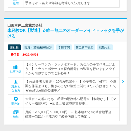
手当ほか ※能力や年齢を考慮して決定します…
給与
山田車体工業株式会社
未経験OK【製造】☆唯一無二のオーダーメイドトラックを手が
ける
正社員
職種・業種未経験OK
学歴不問
第二新卒歓迎
転勤なし
終了日：2025/06/26
【オンリーワンのトラックボデーを、あなたの手で作り上げよ
う！】トラックボデー（＝荷台部分）の製造を行います／☆イ
仕事内容
チから研修するのでご安心を！
【 未経験者大歓迎 ～20代が活躍中～ 】☆要普免（AT可） ☆単
調な作業よりも、飽きのこない製造に関わりたい方はぜひ！ ＼
対象と
★YouTube動画公開中／
なる方
☆仙台・花巻のうち、希望の勤務地へ配属☆ 【転勤なし】【マ
イカー通勤OK】 ■仙台工場 宮城県富谷市…
勤務地
月給：205,000円〜300,000円 ＋ 基本給3%分の精皆勤手当・
残業手当ほか ※能力や年齢を考慮して決定し…
給与