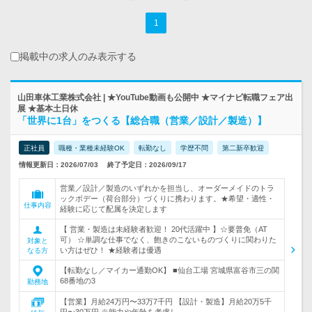
1
掲載中の求人のみ表示する
山田車体工業株式会社 | ★YouTube動画も公開中 ★マイナビ転職フェア出
展 ★基本土日休
「世界に1台」をつくる【総合職（営業／設計／製造）】
正社員
職種・業種未経験OK
転勤なし
学歴不問
第二新卒歓迎
情報更新日：2026/07/03
終了予定日：2026/09/17
営業／設計／製造のいずれかを担当し、オーダーメイドのトラ
ックボデー（荷台部分）づくりに携わります。★希望・適性・
仕事内容
経験に応じて配属を決定します
【 営業・製造は未経験者歓迎！ 20代活躍中 】☆要普免（AT
可） ☆単調な仕事でなく、飽きのこないものづくりに関わりた
対象と
い方はぜひ！ ★経験者は優遇
なる方
【転勤なし／マイカー通勤OK】 ■仙台工場 宮城県富谷市三の関
68番地の3
勤務地
【営業】月給24万円〜33万7千円 【設計・製造】月給20万5千