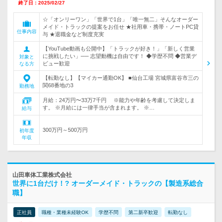
終了日：2025/02/27
☆「オンリーワン」「世界で1台」「唯一無二」そんなオーダー
メイド・トラックの提案をお任せ ★社用車・携帯・ノートPC貸
仕事内容
与 ★退職金など制度充実
【YouTube動画も公開中】「トラックが好き！」「新しく営業
に挑戦したい」── 志望動機は自由です！ ◆学歴不問 ◆営業デ
対象と
ビュー歓迎
なる方
【転勤なし】【マイカー通勤OK】 ■仙台工場 宮城県富谷市三の
関68番地の3
勤務地
月給：24万円〜33万7千円 ※能力や年齢を考慮して決定しま
す。 ※月給には一律手当が含まれます。 ※…
給与
300万円～500万円
初年度
年収
山田車体工業株式会社
世界に1台だけ！? オーダーメイド・トラックの【製造系総合
職】
正社員
職種・業種未経験OK
学歴不問
第二新卒歓迎
転勤なし