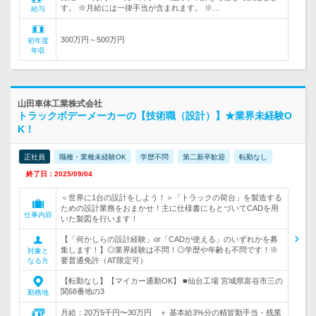
す。 ※月給には一律手当が含まれます。 ※…
給与
300万円～500万円
初年度
年収
山田車体工業株式会社
トラックボデーメーカーの【技術職（設計）】★業界未経験O
K！
正社員
職種・業種未経験OK
学歴不問
第二新卒歓迎
転勤なし
終了日：2025/09/04
＜世界に1台の設計をしよう！＞「トラックの荷台」を製造する
ための設計業務をおまかせ！主に仕様書にもとづいてCADを用
仕事内容
いた製図を行います！
【「何かしらの設計経験」or「CADが使える」のいずれかを募
集します！】◎業界経験は不問！◎学歴や年齢も不問です！※
対象と
要普通免許（AT限定可）
なる方
【転勤なし】【マイカー通勤OK】 ■仙台工場 宮城県富谷市三の
関68番地の3
勤務地
月給：20万5千円〜30万円 ＋ 基本給3%分の精皆勤手当・残業