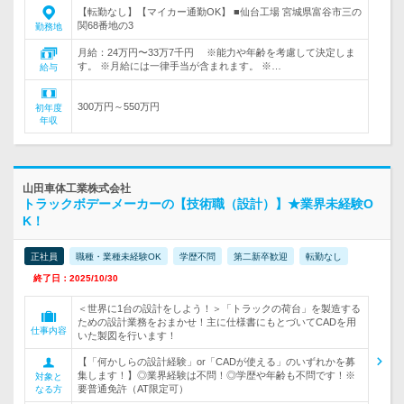
【転勤なし】【マイカー通勤OK】 ■仙台工場 宮城県富谷市三の
関68番地の3
勤務地
月給：24万円〜33万7千円 ※能力や年齢を考慮して決定しま
す。 ※月給には一律手当が含まれます。 ※…
給与
300万円～550万円
初年度
年収
山田車体工業株式会社
トラックボデーメーカーの【技術職（設計）】★業界未経験O
K！
正社員
職種・業種未経験OK
学歴不問
第二新卒歓迎
転勤なし
終了日：2025/10/30
＜世界に1台の設計をしよう！＞「トラックの荷台」を製造する
ための設計業務をおまかせ！主に仕様書にもとづいてCADを用
仕事内容
いた製図を行います！
【「何かしらの設計経験」or「CADが使える」のいずれかを募
集します！】◎業界経験は不問！◎学歴や年齢も不問です！※
対象と
要普通免許（AT限定可）
なる方