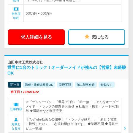
円〜30万円 ※能力や年齢を考慮し…
給与
300万円～550万円
初年度
年収
求人詳細を見る
気になる
山田車体工業株式会社
世界に1台のトラック！オーダーメイドが強みの【営業】未経験
OK
正社員
職種・業種未経験OK
学歴不問
第二新卒歓迎
転勤なし
終了日：2026/01/22
☆「オンリーワン」「世界で1台」「唯一無二」そんなオーダー
メイド・トラックの提案をお任せ ★社用車・携帯・ノートPC貸
仕事内容
与 ★退職金など制度充実
【YouTube動画も公開中】「トラックが好き！」「新しく営業
に挑戦したい」── 志望動機は自由です！ ◆学歴不問 ◆営業デ
対象と
ビュー歓迎
なる方