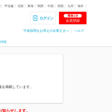
圏
甲信越
北陸
東海
関西
中国
四国
九州
海外
簡単1分
ログイン
会員登録
中途採用をお考えの企業さまへ
ヘルプ
業情報
報を掲載しています。
お知らせします。