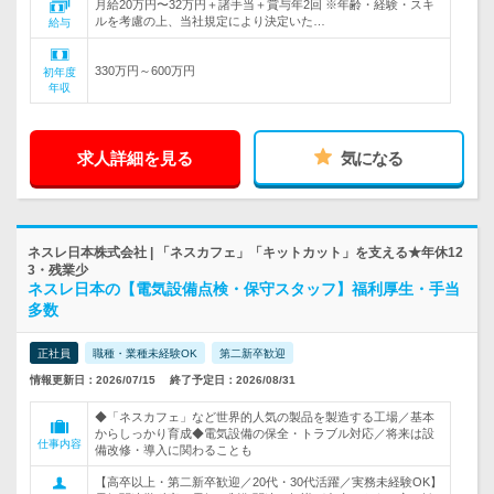
月給20万円〜32万円＋諸手当＋賞与年2回 ※年齢・経験・スキ
ルを考慮の上、当社規定により決定いた…
給与
330万円～600万円
初年度
年収
求人詳細を見る
気になる
ネスレ日本株式会社 | 「ネスカフェ」「キットカット」を支える★年休12
3・残業少
ネスレ日本の【電気設備点検・保守スタッフ】福利厚生・手当
多数
正社員
職種・業種未経験OK
第二新卒歓迎
情報更新日：2026/07/15
終了予定日：2026/08/31
◆「ネスカフェ」など世界的人気の製品を製造する工場／基本
からしっかり育成◆電気設備の保全・トラブル対応／将来は設
仕事内容
備改修・導入に関わることも
【高卒以上・第二新卒歓迎／20代・30代活躍／実務未経験OK】