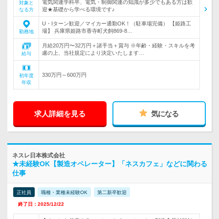
電気関連学科卒、電気・制御関連の知識が多少でもある方は歓
対象と
迎★基礎から学べる環境です♪
なる方
U・Iターン歓迎／マイカー通勤OK！（駐車場完備） 【姫路工
場】 兵庫県姫路市香寺町犬飼869-8…
勤務地
月給20万円〜32万円＋諸手当＋賞与 ※年齢・経験・スキルを考
慮の上、当社規定により決定いたします…
給与
330万円～600万円
初年度
年収
求人詳細を見る
気になる
ネスレ日本株式会社
★未経験OK【製造オペレーター】「ネスカフェ」などに関わる
仕事
正社員
職種・業種未経験OK
第二新卒歓迎
終了日：2025/12/22