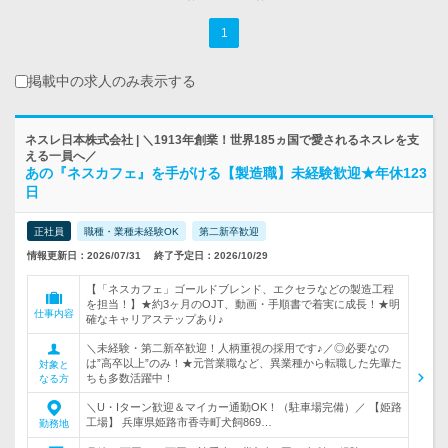
1
掲載中の求人のみ表示する
ネスレ日本株式会社 | ＼1913年創業！世界185ヵ国で愛されるネスレを支
える一員へ／
あの『ネスカフェ』を手がける【製造職】未経験歓迎★年休123
日
正社員
職種・業種未経験OK
第二新卒歓迎
情報更新日：2026/07/31
終了予定日：2026/10/29
【「ネスカフェ」ゴールドブレンド、エクセラなどの製造工程
を担当！】★約3ヶ月のOJT、動画・手順書で着実に成長！★明
仕事内容
確なキャリアステップあり♪
＼未経験・第二新卒歓迎！人柄重視の採用です♪／◎必要なの
は”高卒以上”のみ！★元営業職など、異業種から転職した先輩た
対象と
ちも多数活躍中！
なる方
＼U・Iターン歓迎＆マイカー通勤OK！（駐車場完備）／ 【姫路
工場】 兵庫県姫路市香寺町犬飼869…
勤務地