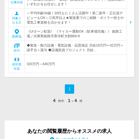
仕事内容
いずれかをお任せします！
＜平均年齢34歳！20代もたくさん活躍中！第二新卒・正社員デ
ビューもOK＞◎高卒以上★製造業でのご経験・ボイラー技士や
対象と
電気工事資格を活かせます！
なる方
《UIターン歓迎》 《マイカー通勤OK（駐車場完備）》 姫路工
場／兵庫県姫路市香寺町犬飼869-8
勤務地
◆製造・動力設備・電気設備・品質保証 月給19万円〜32万円＋
諸手当＋賞与 ◆設備投資プロジェクト 月給…
給与
320万円～640万円
初年度
年収
1
4
1 - 4
件中
件
あなたの閲覧履歴からオススメの求人