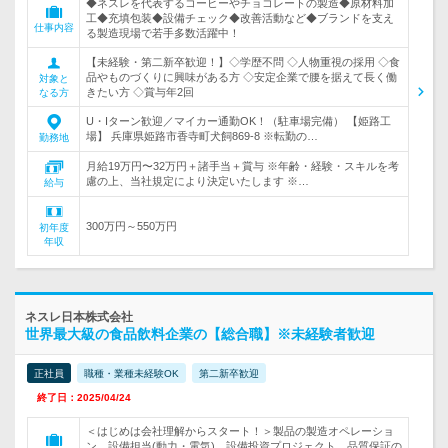
◆ネスレを代表するコーヒーやチョコレートの製造◆原材料加
工◆充填包装◆設備チェック◆改善活動など◆ブランドを支え
仕事内容
る製造現場で若手多数活躍中！
【未経験・第二新卒歓迎！】◇学歴不問 ◇人物重視の採用 ◇食
品やものづくりに興味がある方 ◇安定企業で腰を据えて長く働
対象と
きたい方 ◇賞与年2回
なる方
U・Iターン歓迎／マイカー通勤OK！（駐車場完備） 【姫路工
場】 兵庫県姫路市香寺町犬飼869-8 ※転勤の…
勤務地
月給19万円〜32万円＋諸手当＋賞与 ※年齢・経験・スキルを考
慮の上、当社規定により決定いたします ※…
給与
300万円～550万円
初年度
年収
ネスレ日本株式会社
世界最大級の食品飲料企業の【総合職】※未経験者歓迎
正社員
職種・業種未経験OK
第二新卒歓迎
終了日：2025/04/24
＜はじめは会社理解からスタート！＞製品の製造オペレーショ
ン、設備担当(動力・電気)、設備投資プロジェクト、品質保証の