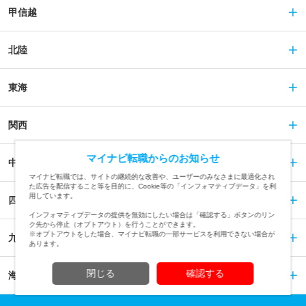
甲信越
北陸
東海
関西
マイナビ転職からのお知らせ
中国
マイナビ転職では、サイトの継続的な改善や、ユーザーのみなさまに最適化され
た広告を配信すること等を目的に、Cookie等の「インフォマティブデータ」を利
用しています。
四国
インフォマティブデータの提供を無効にしたい場合は「確認する」ボタンのリン
ク先から停止（オプトアウト）を行うことができます。
※オプトアウトをした場合、マイナビ転職の一部サービスを利用できない場合が
九州
あります。
閉じる
確認する
海外