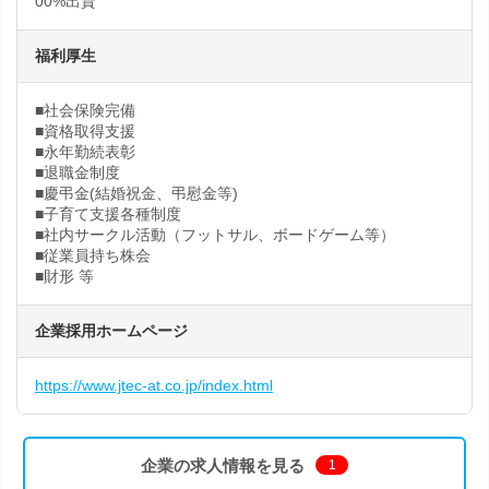
00%出資
福利厚生
■社会保険完備
■資格取得支援
■永年勤続表彰
■退職金制度
■慶弔金(結婚祝金、弔慰金等)
■子育て支援各種制度
■社内サークル活動（フットサル、ボードゲーム等）
■従業員持ち株会
■財形 等
企業採用ホームページ
https://www.jtec-at.co.jp/index.html
企業の求人情報を見る
1