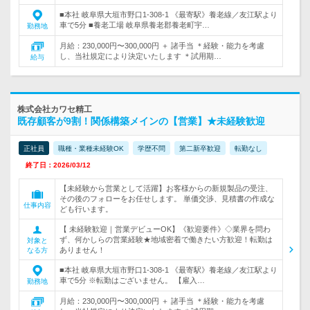
■本社 岐阜県大垣市野口1-308-1 《最寄駅》養老線／友江駅より
車で5分 ■養老工場 岐阜県養老郡養老町宇…
勤務地
月給：230,000円〜300,000円 ＋ 諸手当 ＊経験・能力を考慮
し、当社規定により決定いたします ＊試用期…
給与
株式会社カワセ精工
既存顧客が9割！関係構築メインの【営業】★未経験歓迎
正社員
職種・業種未経験OK
学歴不問
第二新卒歓迎
転勤なし
終了日：2026/03/12
【未経験から営業として活躍】お客様からの新規製品の受注、
その後のフォローをお任せします。 単価交渉、見積書の作成な
仕事内容
ども行います。
【 未経験歓迎｜営業デビューOK】《歓迎要件》◇業界を問わ
ず、何かしらの営業経験★地域密着で働きたい方歓迎！転勤は
対象と
ありません！
なる方
■本社 岐阜県大垣市野口1-308-1 《最寄駅》養老線／友江駅より
車で5分 ※転勤はございません。 【雇入…
勤務地
月給：230,000円〜300,000円 ＋ 諸手当 ＊経験・能力を考慮