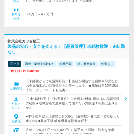
し、当社規定により決定いたします ＊試用期…
給与
350万円～450万円
初年度
年収
株式会社カワセ精工
製品の安心・安全を支える！【品質管理】未経験歓迎！★転勤
なし
正社員
職種・業種未経験OK
学歴不問
第二新卒歓迎
転勤なし
終了日：2025/09/18
【未経験からでも活躍可能！】当社が製造する自動車部品など
の金属加工品の品質保証をお任せします。★残業は月20時間以
仕事内容
下で、プライベートも充実♪
【 未経験歓迎 】《歓迎要件》◇金属や機械に関するの品質管理
の経験★地域密着で腰を据えて働きたい方歓迎！転勤はありま
対象と
せん！
なる方
■本社 岐阜県大垣市野口1-308-1 《最寄駅》養老線／友江駅より
車で5分 ■養老工場 岐阜県養老郡養老町宇…
勤務地
月給：230,000円〜300,000円 ＋ 諸手当 ＊経験・能力を考慮