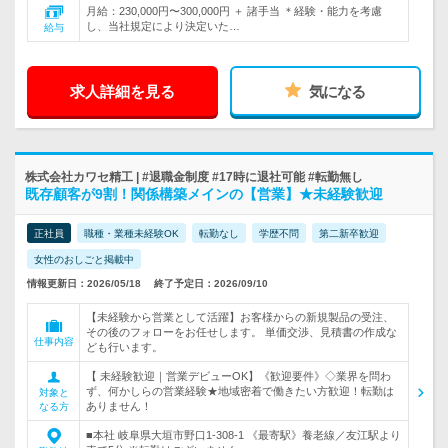
月給：230,000円〜300,000円 ＋ 諸手当 ＊経験・能力を考慮
し、当社規定により決定いた…
給与
求人詳細を見る
気になる
株式会社カワセ精工 | #退職金制度 #17時に退社可能 #転勤無し
既存顧客が9割！関係構築メインの【営業】★未経験歓迎
正社員
職種・業種未経験OK
転勤なし
学歴不問
第二新卒歓迎
女性のおしごと掲載中
情報更新日：2026/05/18
終了予定日：2026/09/10
【未経験から営業として活躍】お客様からの新規製品の受注、
その後のフォローをお任せします。 単価交渉、見積書の作成な
仕事内容
ども行います。
【 未経験歓迎｜営業デビューOK】《歓迎要件》◇業界を問わ
ず、何かしらの営業経験★地域密着で働きたい方歓迎！転勤は
対象と
ありません！
なる方
■本社 岐阜県大垣市野口1-308-1 《最寄駅》養老線／友江駅より