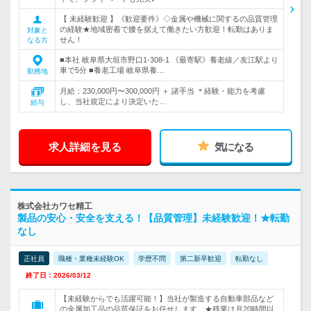
【 未経験歓迎 】《歓迎要件》◇金属や機械に関するの品質管理
の経験★地域密着で腰を据えて働きたい方歓迎！転勤はありま
対象と
せん！
なる方
■本社 岐阜県大垣市野口1-308-1 《最寄駅》養老線／友江駅より
車で5分 ■養老工場 岐阜県養…
勤務地
月給：230,000円〜300,000円 ＋ 諸手当 ＊経験・能力を考慮
し、当社規定により決定いた…
給与
求人詳細を見る
気になる
株式会社カワセ精工
製品の安心・安全を支える！【品質管理】未経験歓迎！★転勤
なし
正社員
職種・業種未経験OK
学歴不問
第二新卒歓迎
転勤なし
終了日：2026/03/12
【未経験からでも活躍可能！】当社が製造する自動車部品など
の金属加工品の品質保証をお任せします。★残業は月20時間以