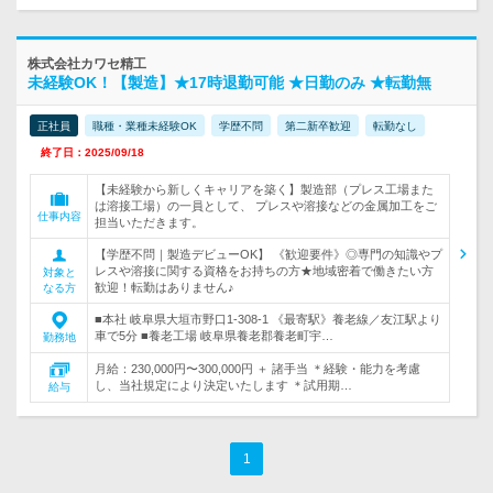
株式会社カワセ精工
未経験OK！【製造】★17時退勤可能 ★日勤のみ ★転勤無
正社員
職種・業種未経験OK
学歴不問
第二新卒歓迎
転勤なし
終了日：2025/09/18
【未経験から新しくキャリアを築く】製造部（プレス工場また
は溶接工場）の一員として、 プレスや溶接などの金属加工をご
仕事内容
担当いただきます。
【学歴不問｜製造デビューOK】 《歓迎要件》◎専門の知識やプ
レスや溶接に関する資格をお持ちの方★地域密着で働きたい方
対象と
歓迎！転勤はありません♪
なる方
■本社 岐阜県大垣市野口1-308-1 《最寄駅》養老線／友江駅より
車で5分 ■養老工場 岐阜県養老郡養老町宇…
勤務地
月給：230,000円〜300,000円 ＋ 諸手当 ＊経験・能力を考慮
し、当社規定により決定いたします ＊試用期…
給与
1