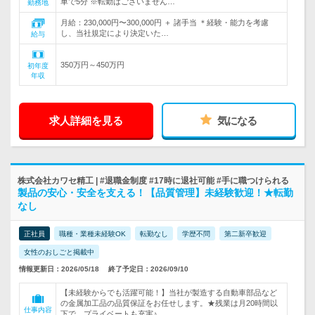
車で5分 ※転勤はございません…
勤務地
月給：230,000円〜300,000円 ＋ 諸手当 ＊経験・能力を考慮
し、当社規定により決定いた…
給与
350万円～450万円
初年度
年収
求人詳細を見る
気になる
株式会社カワセ精工 | #退職金制度 #17時に退社可能 #手に職つけられる
製品の安心・安全を支える！【品質管理】未経験歓迎！★転勤
なし
正社員
職種・業種未経験OK
転勤なし
学歴不問
第二新卒歓迎
女性のおしごと掲載中
情報更新日：2026/05/18
終了予定日：2026/09/10
【未経験からでも活躍可能！】当社が製造する自動車部品など
の金属加工品の品質保証をお任せします。★残業は月20時間以
仕事内容
下で、プライベートも充実♪