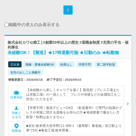
1
掲載中の求人のみ表示する
株式会社カワセ精工 | #創業50年以上の歴史 #退職金制度 #充実の手当・福
利厚生
未経験OK！【製造】★17時退勤可能 ★日勤のみ ★転勤無
正社員
職種・業種未経験OK
転勤なし
学歴不問
第二新卒歓迎
女性のおしごと掲載中
情報更新日：2026/05/18
終了予定日：2026/09/10
【未経験から新しくキャリアを築く】製造部（プレス工場また
は溶接工場）の一員として、 プレスや溶接などの金属加工をご
仕事内容
担当いただきます。
【学歴不問｜製造デビューOK】 《歓迎要件》◎専門の知識やプ
レスや溶接に関する資格をお持ちの方★地域密着で働きたい方
対象と
歓迎！転勤はありません♪
なる方
■本社 岐阜県大垣市野口1-308-1 《最寄駅》養老線／友江駅より
車で5分 ■養老工場 岐阜県養…
勤務地