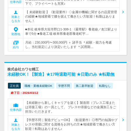
仕事内容
下で、プライベートも充実♪
【 未経験歓迎 】《歓迎要件》◇金属や機械に関するの品質管理
の経験★地域密着で腰を据えて働きたい方歓迎！転勤はありま
対象と
せん！
なる方
■本社 岐阜県大垣市野口1-308-1 《最寄駅》養老線／友江駅より
車で5分 ■養老工場 岐阜県養老郡養老町宇…
勤務地
月給：230,000円〜300,000円 ＋ 諸手当 ＊経験・能力を考慮
し、当社規定により決定いたします ＊試用期…
給与
株式会社カワセ精工
未経験OK！【製造】★17時退勤可能 ★日勤のみ ★転勤無
正社員
職種・業種未経験OK
学歴不問
第二新卒歓迎
転勤なし
終了日：2026/03/12
【未経験から新しくキャリアを築く】製造部（プレス工場また
は溶接工場）の一員として、 プレスや溶接などの金属加工をご
仕事内容
担当いただきます。
【学歴不問｜製造デビューOK】 《歓迎要件》◎専門の知識やプ
レスや溶接に関する資格をお持ちの方★地域密着で働きたい方
対象と
歓迎！転勤はありません♪
なる方