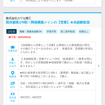
し、当社規定により決定いたします ＊試用期…
給与
株式会社カワセ精工
既存顧客が9割！関係構築メインの【営業】★未経験歓迎
正社員
職種・業種未経験OK
学歴不問
第二新卒歓迎
転勤なし
終了日：2025/09/18
【未経験から営業として活躍】お客様からの新規製品の受注、
その後のフォローをお任せします。 単価交渉、見積書の作成な
仕事内容
ども行います。
【 未経験歓迎｜営業デビューOK】《歓迎要件》◇業界を問わ
ず、何かしらの営業経験★地域密着で働きたい方歓迎！転勤は
対象と
ありません！
なる方
■本社 岐阜県大垣市野口1-308-1 《最寄駅》養老線／友江駅より
車で5分 ※転勤はございません。 【雇入…
勤務地
月給：230,000円〜300,000円 ＋ 諸手当 ＊経験・能力を考慮
し、当社規定により決定いたします ＊試用期…
給与
350万円～450万円
初年度
年収