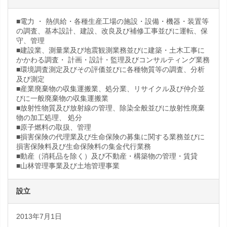
■電力 ・ 熱供給・各種生産工場の施設・設備・機器・装置等
の調査、基本設計、建設、改良及び補修工事並びに運転、保
守、管理
■建設業、測量業及び地震観測業務並びに建築・土木工事に
かかわる調査・ 計画・設計・監理及びコンサルティング業務
■環境調査測定及びその評価並びに各種物質等の調査、分析
及び測定
■産業廃棄物の収集運搬業、処分業、リサイクル及び仲介並
びに一般廃棄物の収集運搬業
■放射性物質及び放射線の管理、除染全般並びに放射性廃棄
物の加工処理、 処分
■原子燃料の取扱、管理
■損害保険の代理業及び生命保険の募集に関する業務並びに
損害保険料及び生命保険料の集金代行業務
■動産（消耗品を除く）及び不動産・構築物の管理・賃貸
■山林管理事業及び土地管理事業
設立
2013年7月1日