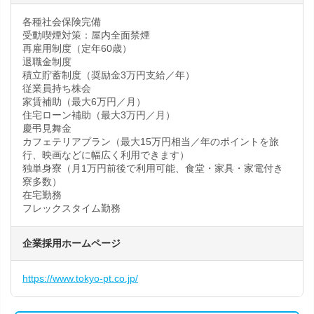
各種社会保険完備
受動喫煙対策：屋内全面禁煙
再雇用制度（定年60歳）
退職金制度
積立貯蓄制度（奨励金3万円支給／年）
従業員持ち株会
家賃補助（最大6万円／月）
住宅ローン補助（最大3万円／月）
慶弔見舞金
カフェテリアプラン（最大15万円相当／年のポイントを旅
行、映画などに幅広く利用できます）
独単身寮（月1万円前後で利用可能、食堂・家具・家電付き
寮多数）
在宅勤務
フレックスタイム勤務
企業採用ホームページ
https://www.tokyo-pt.co.jp/