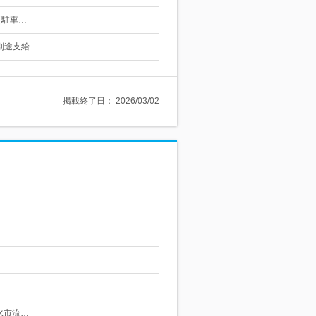
（駐車…
は別途支給…
掲載終了日：
2026/03/02
水市流…