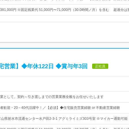
円〜381,000円 ※固定残業代 51,000円〜71,000円（30.0時間／月）を含む 超過分
営業】◆年休122日 ◆賞与年3回
正社員
業として、契約～引き渡しまでの営業業務全般をお任せいたします
者歓迎・20～40代活躍中！／【必須】◆住宅販売営業経験 or 不動産営業経験
富山県射水市流通センター水戸田2-3-1 アグミライミズ303号室 ※マイカー通勤可