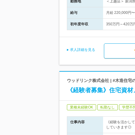
勤務地
＜上越店＞ 新潟
給与
月給 220,00
初年度年収
350万円～420万
求人詳細を見る
ウッドリンク株式会社 | #木造住
《経験者募集》住宅資材
業種未経験OK
転勤なし
学歴不
仕事内容
《経験を活かして
していきます◎