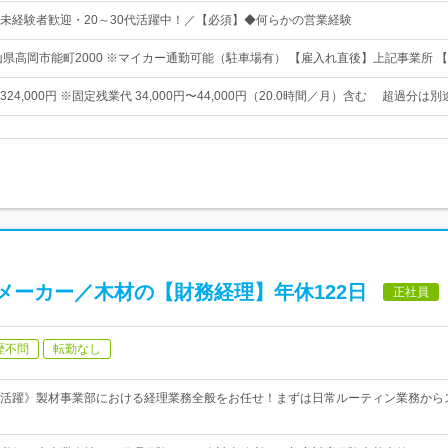
未経験者歓迎・20～30代活躍中！／【必須】◆何らかの営業経験
山県高岡市能町2000 ※マイカー通勤可能（駐車場有） 【雇入れ直後】上記事業所 
円〜324,000円 ※固定残業代 34,000円〜44,000円（20.0時間／月）含む 超過分は
メーカー／木材の【財務経理】年休122日
正社員
歴不問
転勤なし
活躍》製材事業部における経理業務全般をお任せ！まずは日常ルーティン業務から