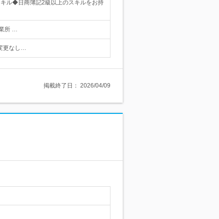
キル◆日商簿記2級以上のスキルをお持
業所 …
遇変更なし…
掲載終了日：
2026/04/09