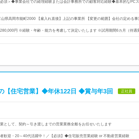
必須＞◆事業会社での経理経験または会計事務所での顧客対応経験◆基本的なPCス
富山県高岡市能町2000 【雇入れ直後】上記の事業所 【変更の範囲】会社の定める事
0円〜280,000円 ※経験・年齢・能力を考慮して決定いたします ※試用期間6カ月（待
【住宅営業】◆年休122日 ◆賞与年3回
正社員
業として、契約～引き渡しまでの営業業務全般をお任せいたします
者歓迎・20～40代活躍中！／【必須】◆住宅販売営業経験 or 不動産営業経験