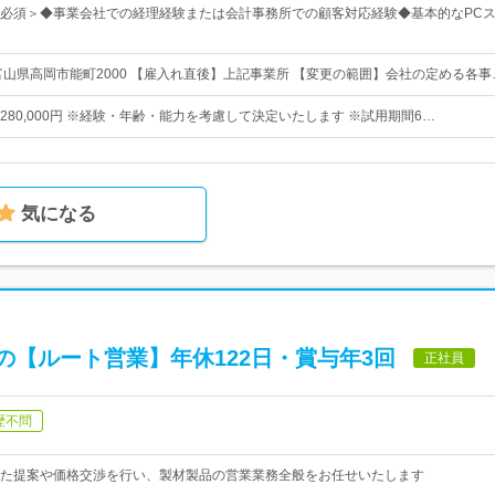
必須＞◆事業会社での経理経験または会計事務所での顧客対応経験◆基本的なPCス
富山県高岡市能町2000 【雇入れ直後】上記事業所 【変更の範囲】会社の定める各事
0円〜280,000円 ※経験・年齢・能力を考慮して決定いたします ※試用期間6…
気になる
の【ルート営業】年休122日・賞与年3回
正社員
歴不問
た提案や価格交渉を行い、製材製品の営業業務全般をお任せいたします