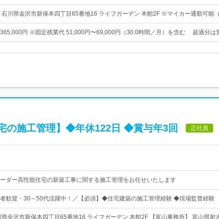
 石川県金沢市新保本四丁目65番地16 ライフガーデン 本館2F ※マイカー通勤可能
円〜365,000円 ※固定残業代 51,000円〜69,000円（30.0時間／月）を含む 超過分
の施工管理】◆年休122日 ◆賞与年3回
正社員
ーダー高性能住宅の新築工事に関する施工管理をお任せいたします
者歓迎・30～50代活躍中！／【必須】◆住宅建築の施工管理経験 ◆現場監督経験
県金沢市新保本四丁目65番地16 ライフガーデン 本館2F 【富山事務所】 富山県射