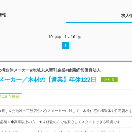
情報
求人
10
1 - 10
件中
件
1
宅の構造体メーカー#地域未来牽引企業#健康経営優良法人
メーカー／木材の【営業】年休122日
正社員
第二新卒歓迎
れ親しんだ地域の工務店やハウスメーカーに対して、木造住宅の構造体や住宅資材
必須＞◆高卒以上の方 ★未経験の方でも安心してスタートできる環境です