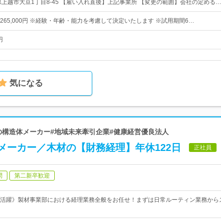
県上越市大豆1丁目8-45 【雇い入れ直後】上記事業所 【変更の範囲】会社の定める
0円〜265,000円 ※経験・年齢・能力を考慮して決定いたします ※試用期間6…
円
気になる
宅の構造体メーカー#地域未来牽引企業#健康経営優良法人
メーカー／木材の【財務経理】年休122日
正社員
問
第二新卒歓迎
活躍》製材事業部における経理業務全般をお任せ！まずは日常ルーティン業務から