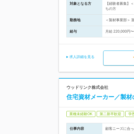
対象となる方
【経験者募集】＜
ちの方
勤務地
＜製材事業部＞ 
給与
月給 220,00
求人詳細を見る
ウッドリンク株式会社
住宅資材メーカー／製材
業種未経験OK
第二新卒歓迎
学
仕事内容
顧客ニーズに合っ