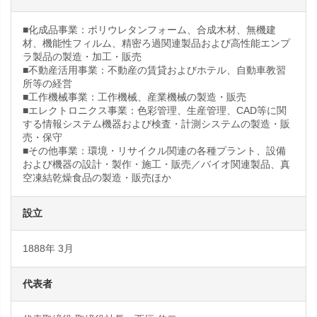
■化成品事業：ポリウレタンフォーム、合成木材、無機建
材、機能性フィルム、精密ろ過関連製品および高性能エンプ
ラ製品の製造・加工・販売
■不動産活用事業：不動産の賃貸およびホテル、自動車教習
所等の経営
■工作機械事業：工作機械、産業機械の製造・販売
■エレクトロニクス事業：色彩管理、生産管理、CAD等に関
する情報システム機器および検査・計測システムの製造・販
売・保守
■その他事業：環境・リサイクル関連の各種プラント、設備
および機器の設計・製作・施工・販売／バイオ関連製品、真
空凍結乾燥食品の製造・販売ほか
設立
1888年 3月
代表者