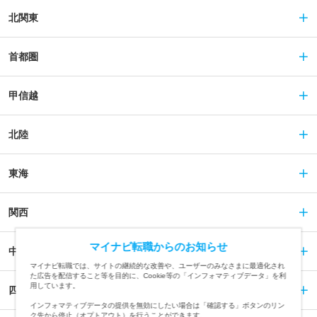
北関東
首都圏
甲信越
北陸
東海
関西
マイナビ転職からのお知らせ
中国
マイナビ転職では、サイトの継続的な改善や、ユーザーのみなさまに最適化され
た広告を配信すること等を目的に、Cookie等の「インフォマティブデータ」を利
用しています。
四国
インフォマティブデータの提供を無効にしたい場合は「確認する」ボタンのリン
ク先から停止（オプトアウト）を行うことができます。