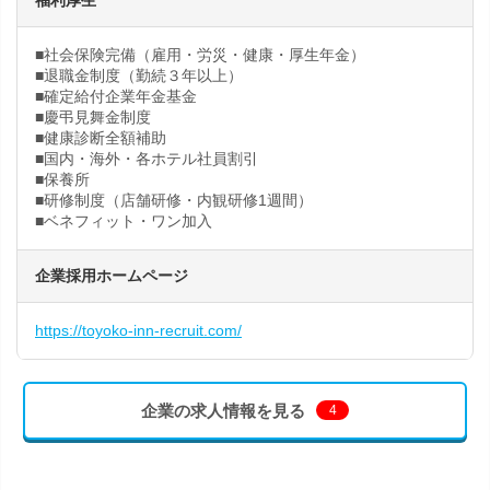
福利厚生
■社会保険完備（雇用・労災・健康・厚生年金）
■退職金制度（勤続３年以上）
■確定給付企業年金基金
■慶弔見舞金制度
■健康診断全額補助
■国内・海外・各ホテル社員割引
■保養所
■研修制度（店舗研修・内観研修1週間）
■ベネフィット・ワン加入
企業採用ホームページ
https://toyoko-inn-recruit.com/
企業の求人情報を見る
4