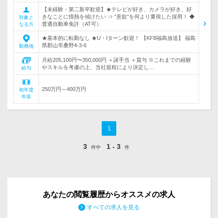
【未経験・第二新卒歓迎】★テレビが好き、カメラが好き、好
きなことに情熱を傾けたい ⇒ ”意欲”を何より重視した採用！ ◆
対象と
普通自動車免許（AT可）
なる方
★基本的に転勤なし ★U・Iターン歓迎！ 【KFB福島放送】 福島
県郡山市桑野4-3-6
勤務地
月給205,100円〜350,000円 ＋諸手当 ＋賞与 ※これまでの経験
やスキルを考慮の上、当社規程により決定し…
給与
250万円～400万円
初年度
年収
1
3
1 - 3
件中
件
あなたの閲覧履歴からオススメの求人
すべての求人を見る