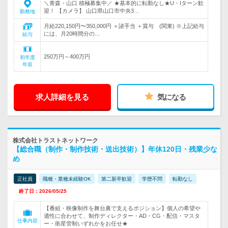
＼青森・山口 積極募集中／ ★基本的に転勤なし★U・Iターン歓
迎！ 【カメラ】 山口県山口市中央3…
勤務地
月給220,150円〜350,000円 ＋諸手当 ＋賞与 (関東) ※上記給与
には、月20時間分の…
給与
250万円～400万円
初年度
年収
求人詳細を見る
気になる
株式会社トラストネットワーク
【総合職（制作・制作技術・送出技術）】年休120日・残業少な
め
正社員
職種・業種未経験OK
第二新卒歓迎
学歴不問
転勤なし
終了日：2026/05/25
【番組・映像制作を舞台裏で支えるポジション】個人の希望や
適性に合わせて、制作ディレクター・AD・CG・配信・マスタ
仕事内容
ー・衛星管制いずれかをお任せ★