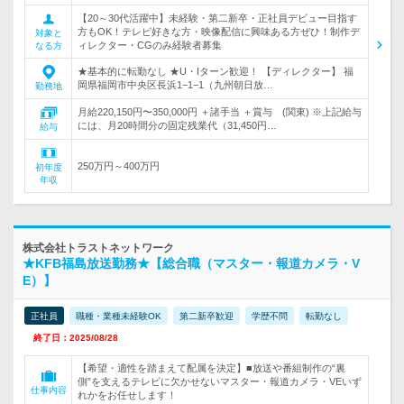
【20～30代活躍中】未経験・第二新卒・正社員デビュー目指す
方もOK！テレビ好きな方・映像配信に興味ある方ぜひ！制作デ
対象と
ィレクター・CGのみ経験者募集
なる方
★基本的に転勤なし ★U・Iターン歓迎！ 【ディレクター】 福
岡県福岡市中央区長浜1−1−1（九州朝日放…
勤務地
月給220,150円〜350,000円 ＋諸手当 ＋賞与 (関東) ※上記給与
には、月20時間分の固定残業代（31,450円…
給与
250万円～400万円
初年度
年収
株式会社トラストネットワーク
★KFB福島放送勤務★【総合職（マスター・報道カメラ・V
E）】
正社員
職種・業種未経験OK
第二新卒歓迎
学歴不問
転勤なし
終了日：2025/08/28
【希望・適性を踏まえて配属を決定】■放送や番組制作の“裏
側”を支えるテレビに欠かせないマスター・報道カメラ・VEいず
仕事内容
れかをお任せします！