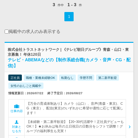
3
1 - 3
件中
件
1
掲載中の求人のみ表示する
株式会社トラストネットワーク | 《テレビ朝日グループ》青森・山口・東
京募集！ 年休120日
テレビ・ABEMAなどの【制作系総合職(カメラ・音声・CG・配
信)】
正社員
職種・業種未経験OK
転勤なし
学歴不問
第二新卒歓迎
女性のおしごと掲載中
情報更新日：2026/07/22
終了予定日：2026/08/27
【万全の育成体制あり】カメラ（山口）、音声(青森・東京)、C
G（東京）、配信(東京)のいずれかに希望や適性に応じて配属し
仕事内容
ます！
【未経験・第二新卒歓迎】【20~30代活躍中！正社員デビューも
OK！】★お休みは毎月の土日祝日の日数分をシフトで調整！グ
対象と
ループの福利厚生も充実！
なる方