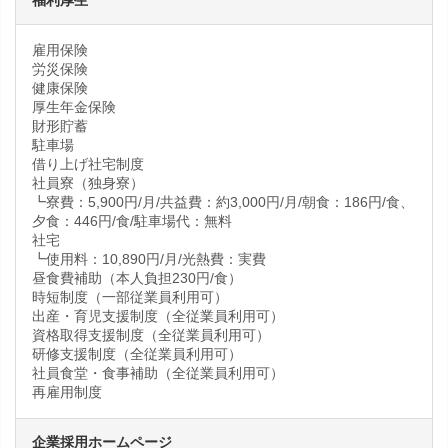
福利厚生
雇用保険
労災保険
健康保険
厚生年金保険
財形貯蓄
駐車場
借り上げ社宅制度
社員寮（独身寮）
┗寮費：5,900円/月/共益費：約3,000円/月/朝食：186円/食、
夕食：446円/食/駐車場代：無料
社宅
┗使用料：10,890円/月/光熱費：実費
昼食費補助（本人負担230円/食）
時短制度（一部従業員利用可）
出産・育児支援制度（全従業員利用可）
資格取得支援制度（全従業員利用可）
研修支援制度（全従業員利用可）
社員食堂・食事補助（全従業員利用可）
再雇用制度
企業採用ホームページ