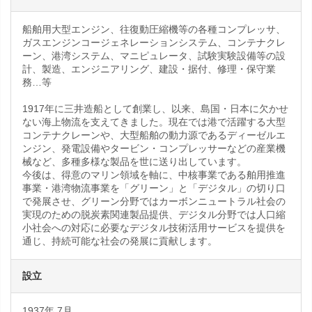
船舶用大型エンジン、往復動圧縮機等の各種コンプレッサ、
ガスエンジンコージェネレーションシステム、コンテナクレ
ーン、港湾システム、マニピュレータ、試験実験設備等の設
計、製造、エンジニアリング、建設・据付、修理・保守業
務…等
1917年に三井造船として創業し、以来、島国・日本に欠かせ
ない海上物流を支えてきました。現在では港で活躍する大型
コンテナクレーンや、大型船舶の動力源であるディーゼルエ
ンジン、発電設備やタービン・コンプレッサーなどの産業機
械など、多種多様な製品を世に送り出しています。
今後は、得意のマリン領域を軸に、中核事業である舶用推進
事業・港湾物流事業を「グリーン」と「デジタル」の切り口
で発展させ、グリーン分野ではカーボンニュートラル社会の
実現のための脱炭素関連製品提供、デジタル分野では人口縮
小社会への対応に必要なデジタル技術活用サービスを提供を
通じ、持続可能な社会の発展に貢献します。
設立
1937年 7月