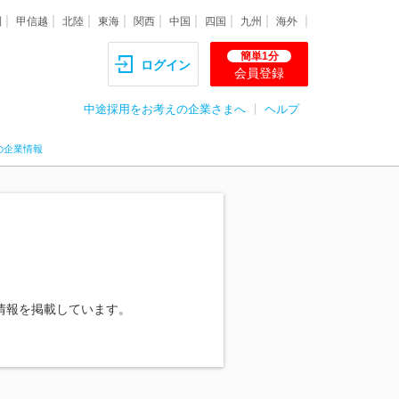
圏
甲信越
北陸
東海
関西
中国
四国
九州
海外
簡単1分
ログイン
会員登録
中途採用をお考えの企業さまへ
ヘルプ
の企業情報
情報を掲載しています。