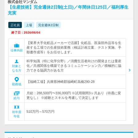
株式会社マンダム
【生産技術】完全週休2日制(土日)／年間休日125日／福利厚生
充実
正社員
上場
完全週休2日制
終了日：2026/06/04
【業界大手化粧品メーカーで活躍】化粧品、医薬部外品等を生
産する工場での生産技術業務（検証計画立案、テスト実施、手
仕事内容
順書作成等）をお任せします。
科学知識（特に化学分野）／消費生活者向けの開発または量産
化／共感関係を構築できるコミュニケーション力／積極的に協
対象と
力できる協調力がある方
なる方
【福崎工場】兵庫県神崎郡福崎町高橋290-28
勤務地
月給：288,500円〜336,000円 ※試用期間3ヶ月あり（待遇に変
更なし） ※経験とスキルを考慮して決定します
給与
510万円～570万円
初年度
年収