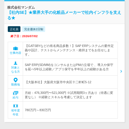
株式会社マンダム
【社内SE】★業界大手の化粧品メーカーで社内インフラを支え
る★
正社員
完全週休2日制
終了日：2026/07/02
【GATSBYなどの有名商品多数！】SAP ERPシステムの要件定
義や設計、テストからメンテナンス・維持までをお任せしま
仕事内容
す。
SAP ERP(SD/MM)をコンサルまたはPMの立場で 、導入や保守
対象と
を延べ5年以上経験／アプリ保守を半年以上の経験がある方
なる方
【大阪本社】大阪府大阪市中央区十二軒町5-12
勤務地
月給：476,300円〜521,000円 ※試用期間3ヶ月あり（待遇に変
更なし） ※経験とスキルを考慮して決定します
給与
780万円～830万円
初年度
年収