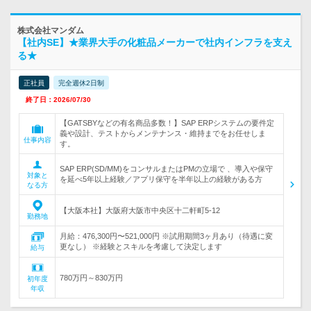
株式会社マンダム
【社内SE】★業界大手の化粧品メーカーで社内インフラを支え
る★
正社員
完全週休2日制
終了日：2026/07/30
【GATSBYなどの有名商品多数！】SAP ERPシステムの要件定
義や設計、テストからメンテナンス・維持までをお任せしま
仕事内容
す。
SAP ERP(SD/MM)をコンサルまたはPMの立場で 、導入や保守
対象と
を延べ5年以上経験／アプリ保守を半年以上の経験がある方
なる方
【大阪本社】大阪府大阪市中央区十二軒町5-12
勤務地
月給：476,300円〜521,000円 ※試用期間3ヶ月あり（待遇に変
更なし） ※経験とスキルを考慮して決定します
給与
780万円～830万円
初年度
年収