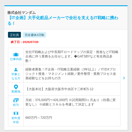
株式会社マンダム
【IT企画】大手化粧品メーカーで全社を支えるIT戦略に携わ
る！
正社員
完全週休2日制
終了日：2026/07/30
全社IT戦略および中長期ITロードマップの策定・推進などIT戦略
企画に伴う業務をお任せします。◆GATSBYなど有名商品多
仕事内容
数！
経験者募集！IT企画・IT戦略立案経験（3年以上）／IT/DXプロ
ジェクト推進・マネジメント経験／要件整理・業務プロセス改
対象と
善経験などをお持ちの方
なる方
【大阪本社】大阪府大阪市中央区十二軒町5-12
勤務地
月給：376,600円〜426,000円 ※試用期間3ヶ月あり（待遇に変
更なし） ※経験とスキルを考慮して決定します
給与
660万円～720万円
初年度
年収