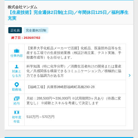
株式会社マンダム
【生産技術】完全週休2日制(土日)／年間休日125日／福利厚生
充実
正社員
完全週休2日制
終了日：2026/07/02
【業界大手化粧品メーカーで活躍】化粧品、医薬部外品等を生
産する工場での生産技術業務（検証計画立案、テスト実施、手
仕事内容
順書作成等）をお任せします。
科学知識（特に化学分野）／消費生活者向けの開発または量産
化／共感関係を構築できるコミュニケーション力／積極的に協
対象と
力できる協調力がある方
なる方
【福崎工場】兵庫県神崎郡福崎町高橋290-28
勤務地
月給：288,500円〜336,000円 ※試用期間3ヶ月あり（待遇に変
更なし） ※経験とスキルを考慮して決定します
給与
510万円～570万円
初年度
年収