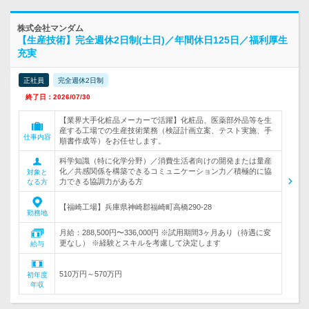
株式会社マンダム
【生産技術】完全週休2日制(土日)／年間休日125日／福利厚生
充実
正社員
完全週休2日制
終了日：2026/07/30
【業界大手化粧品メーカーで活躍】化粧品、医薬部外品等を生
産する工場での生産技術業務（検証計画立案、テスト実施、手
仕事内容
順書作成等）をお任せします。
科学知識（特に化学分野）／消費生活者向けの開発または量産
化／共感関係を構築できるコミュニケーション力／積極的に協
対象と
力できる協調力がある方
なる方
【福崎工場】兵庫県神崎郡福崎町高橋290-28
勤務地
月給：288,500円〜336,000円 ※試用期間3ヶ月あり（待遇に変
更なし） ※経験とスキルを考慮して決定します
給与
510万円～570万円
初年度
年収