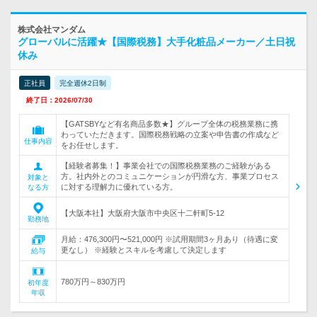
株式会社マンダム
グローバルに活躍★【国際税務】大手化粧品メーカー／土日祝
休み
正社員
完全週休2日制
終了日：2026/07/30
【GATSBYなど有名商品多数★】グループ全体の税務業務に携
わっていただきます。国際税務戦略の立案や申告書の作成など
仕事内容
をお任せします。
【経験者募集！】事業会社での国際税務業務のご経験がある
方。社内外とのコミュニケーションが円滑な方、事業プロセス
対象と
に対する理解力に優れている方。
なる方
【大阪本社】大阪府大阪市中央区十二軒町5-12
勤務地
月給：476,300円〜521,000円 ※試用期間3ヶ月あり（待遇に変
更なし） ※経験とスキルを考慮して決定します
給与
780万円～830万円
初年度
年収