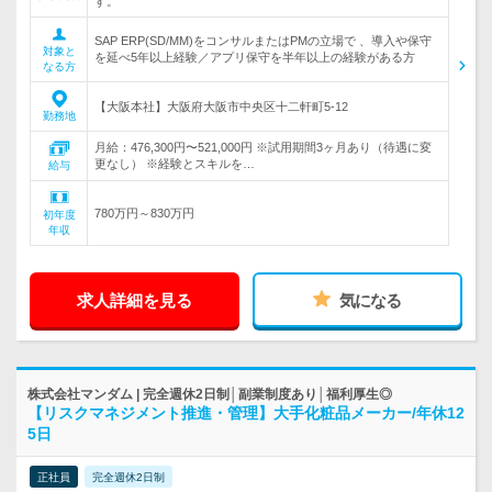
す。
SAP ERP(SD/MM)をコンサルまたはPMの立場で 、導入や保守
対象と
を延べ5年以上経験／アプリ保守を半年以上の経験がある方
なる方
【大阪本社】大阪府大阪市中央区十二軒町5-12
勤務地
月給：476,300円〜521,000円 ※試用期間3ヶ月あり（待遇に変
更なし） ※経験とスキルを…
給与
780万円～830万円
初年度
年収
求人詳細を見る
気になる
株式会社マンダム | 完全週休2日制│副業制度あり│福利厚生◎
【リスクマネジメント推進・管理】大手化粧品メーカー/年休12
5日
正社員
完全週休2日制