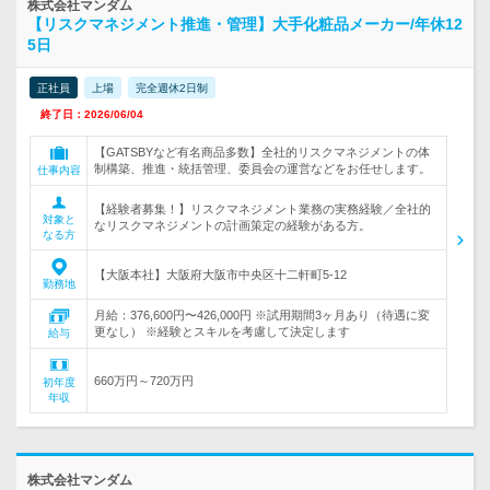
株式会社マンダム
【リスクマネジメント推進・管理】大手化粧品メーカー/年休12
5日
正社員
上場
完全週休2日制
終了日：2026/06/04
【GATSBYなど有名商品多数】全社的リスクマネジメントの体
制構築、推進・統括管理、委員会の運営などをお任せします。
仕事内容
【経験者募集！】リスクマネジメント業務の実務経験／全社的
対象と
なリスクマネジメントの計画策定の経験がある方。
なる方
【大阪本社】大阪府大阪市中央区十二軒町5-12
勤務地
月給：376,600円〜426,000円 ※試用期間3ヶ月あり（待遇に変
更なし） ※経験とスキルを考慮して決定します
給与
660万円～720万円
初年度
年収
株式会社マンダム