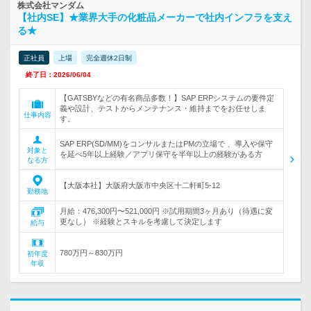
株式会社マンダム
【社内SE】★業界大手の化粧品メーカーで社内インフラを支え
る★
正社員
上場
完全週休2日制
終了日：2026/06/04
【GATSBYなどの有名商品多数！】SAP ERPシステムの要件定
義や設計、テストからメンテナンス・維持までをお任せしま
仕事内容
す。
SAP ERP(SD/MM)をコンサルまたはPMの立場で 、導入や保守
対象と
を延べ5年以上経験／アプリ保守を半年以上の経験がある方
なる方
【大阪本社】大阪府大阪市中央区十二軒町5-12
勤務地
月給：476,300円〜521,000円 ※試用期間3ヶ月あり（待遇に変
更なし） ※経験とスキルを考慮して決定します
給与
780万円～830万円
初年度
年収