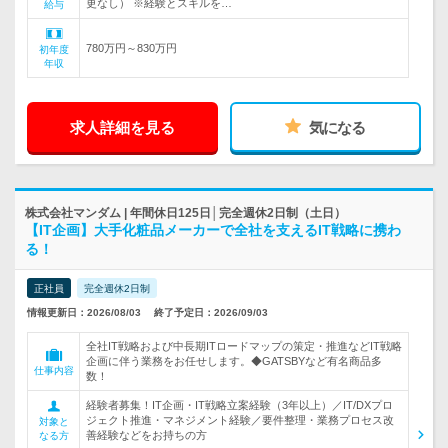
更なし） ※経験とスキルを…
給与
780万円～830万円
初年度
年収
求人詳細を見る
気になる
株式会社マンダム | 年間休日125日│完全週休2日制（土日）
【IT企画】大手化粧品メーカーで全社を支えるIT戦略に携わ
る！
正社員
完全週休2日制
情報更新日：2026/08/03
終了予定日：2026/09/03
全社IT戦略および中長期ITロードマップの策定・推進などIT戦略
企画に伴う業務をお任せします。◆GATSBYなど有名商品多
仕事内容
数！
経験者募集！IT企画・IT戦略立案経験（3年以上）／IT/DXプロ
ジェクト推進・マネジメント経験／要件整理・業務プロセス改
対象と
善経験などをお持ちの方
なる方