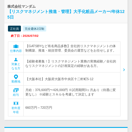
株式会社マンダム
【リスクマネジメント推進・管理】大手化粧品メーカー/年休12
5日
正社員
完全週休2日制
終了日：2026/07/02
【GATSBYなど有名商品多数】全社的リスクマネジメントの体
制構築、推進・統括管理、委員会の運営などをお任せします。
仕事内容
【経験者募集！】リスクマネジメント業務の実務経験／全社的
対象と
なリスクマネジメントの計画策定の経験がある方。
なる方
【大阪本社】大阪府大阪市中央区十二軒町5-12
勤務地
月給：376,600円〜426,000円 ※試用期間3ヶ月あり（待遇に変
更なし） ※経験とスキルを考慮して決定します
給与
660万円～720万円
初年度
年収