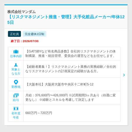
株式会社マンダム
【リスクマネジメント推進・管理】大手化粧品メーカー/年休12
5日
正社員
完全週休2日制
終了日：2026/07/30
【GATSBYなど有名商品多数】全社的リスクマネジメントの体
制構築、推進・統括管理、委員会の運営などをお任せします。
仕事内容
【経験者募集！】リスクマネジメント業務の実務経験／全社的
対象と
なリスクマネジメントの計画策定の経験がある方。
なる方
【大阪本社】大阪府大阪市中央区十二軒町5-12
勤務地
月給：376,600円〜426,000円 ※試用期間3ヶ月あり（待遇に変
更なし） ※経験とスキルを考慮して決定します
給与
660万円～720万円
初年度
年収