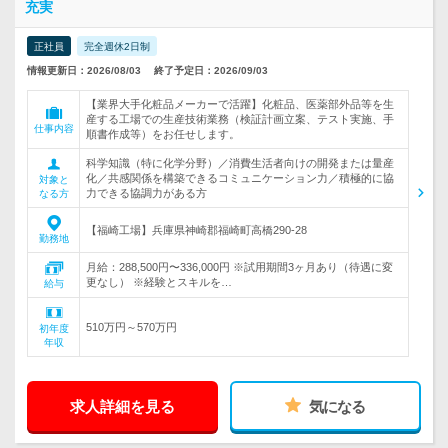
充実
正社員
完全週休2日制
情報更新日：2026/08/03
終了予定日：2026/09/03
【業界大手化粧品メーカーで活躍】化粧品、医薬部外品等を生
産する工場での生産技術業務（検証計画立案、テスト実施、手
仕事内容
順書作成等）をお任せします。
科学知識（特に化学分野）／消費生活者向けの開発または量産
化／共感関係を構築できるコミュニケーション力／積極的に協
対象と
力できる協調力がある方
なる方
【福崎工場】兵庫県神崎郡福崎町高橋290-28
勤務地
月給：288,500円〜336,000円 ※試用期間3ヶ月あり（待遇に変
更なし） ※経験とスキルを…
給与
510万円～570万円
初年度
年収
求人詳細を見る
気になる