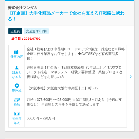
株式会社マンダム
【IT企画】大手化粧品メーカーで全社を支えるIT戦略に携わ
る！
正社員
完全週休2日制
終了日：2026/07/02
全社IT戦略および中長期ITロードマップの策定・推進などIT戦略
企画に伴う業務をお任せします。◆GATSBYなど有名商品多
仕事内容
数！
経験者募集！IT企画・IT戦略立案経験（3年以上）／IT/DXプロ
ジェクト推進・マネジメント経験／要件整理・業務プロセス改
対象と
善経験などをお持ちの方
なる方
【大阪本社】大阪府大阪市中央区十二軒町5-12
勤務地
月給：376,600円〜426,000円 ※試用期間3ヶ月あり（待遇に変
更なし） ※経験とスキルを考慮して決定します
給与
660万円～720万円
初年度
年収