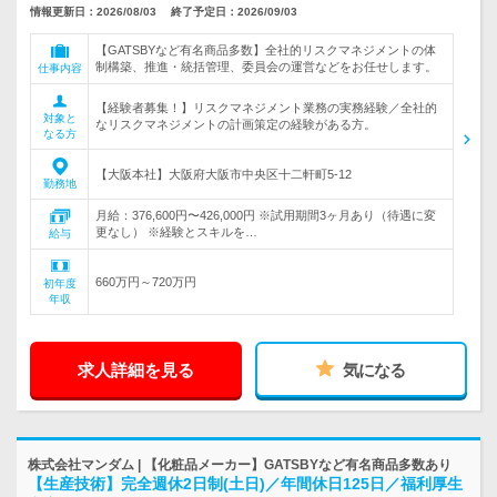
情報更新日：2026/08/03
終了予定日：2026/09/03
【GATSBYなど有名商品多数】全社的リスクマネジメントの体
制構築、推進・統括管理、委員会の運営などをお任せします。
仕事内容
【経験者募集！】リスクマネジメント業務の実務経験／全社的
対象と
なリスクマネジメントの計画策定の経験がある方。
なる方
【大阪本社】大阪府大阪市中央区十二軒町5-12
勤務地
月給：376,600円〜426,000円 ※試用期間3ヶ月あり（待遇に変
更なし） ※経験とスキルを…
給与
660万円～720万円
初年度
年収
求人詳細を見る
気になる
株式会社マンダム | 【化粧品メーカー】GATSBYなど有名商品多数あり
【生産技術】完全週休2日制(土日)／年間休日125日／福利厚生