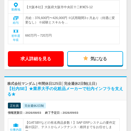
【大阪本社】大阪府大阪市中央区十二軒町5-12
勤務地
月給：376,600円〜426,000円 ※試用期間3ヶ月あり（待遇に変
更なし） ※経験とスキルを…
給与
660万円～720万円
初年度
年収
求人詳細を見る
気になる
株式会社マンダム | 年間休日125日│完全週休2日制(土日）
【社内SE】★業界大手の化粧品メーカーで社内インフラを支え
る★
正社員
完全週休2日制
情報更新日：2026/08/03
終了予定日：2026/09/03
【GATSBYなどの有名商品多数！】SAP ERPシステムの要件定
義や設計、テストからメンテナンス・維持までをお任せしま
仕事内容