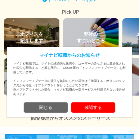
Pick UP
オフィスを
弊社の
紹介します
すごいところ
マイナビ転職からのお知らせ
マイナビ転職では、サイトの継続的な改善や、ユーザーのみなさまに最適化され
た広告を配信すること等を目的に、Cookie等の「インフォマティブデータ」を利
用しています。
編集部の
はたらく人
おすすめ
インフォマティブデータの提供を無効にしたい場合は「確認する」ボタンのリン
ク先から停止（オプトアウト）を行うことができます。
※オプトアウトをした場合、マイナビ転職の一部サービスを利用できない場合が
あります。
閉じる
確認する
閲覧履歴からオススメのストーリーズ