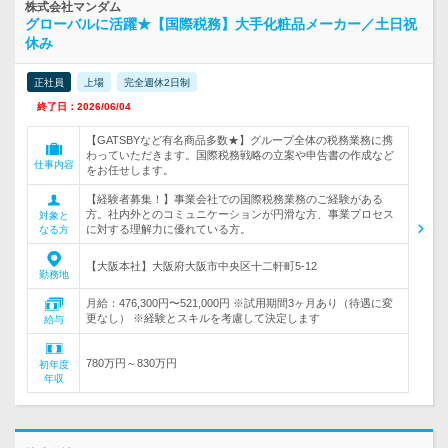
株式会社マンダム
グローバルに活躍★【国際税務】大手化粧品メーカー／土日祝
休み
正社員
上場
完全週休2日制
終了日：2026/06/04
【GATSBYなど有名商品多数★】グループ全体の税務業務に携
わっていただきます。国際税務戦略の立案や申告書の作成など
仕事内容
をお任せします。
【経験者募集！】事業会社での国際税務業務のご経験がある
方。社内外とのコミュニケーションが円滑な方、事業プロセス
対象と
に対する理解力に優れている方。
なる方
【大阪本社】大阪府大阪市中央区十二軒町5-12
勤務地
月給：476,300円〜521,000円 ※試用期間3ヶ月あり（待遇に変
更なし） ※経験とスキルを考慮して決定します
給与
780万円～830万円
初年度
年収