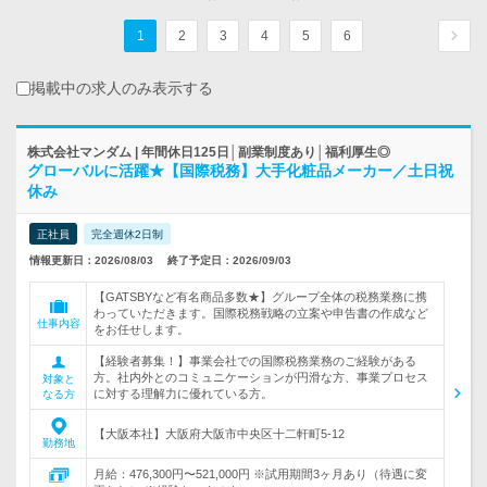
1
2
3
4
5
6
掲載中の求人のみ表示する
株式会社マンダム | 年間休日125日│副業制度あり│福利厚生◎
グローバルに活躍★【国際税務】大手化粧品メーカー／土日祝
休み
正社員
完全週休2日制
情報更新日：2026/08/03
終了予定日：2026/09/03
【GATSBYなど有名商品多数★】グループ全体の税務業務に携
わっていただきます。国際税務戦略の立案や申告書の作成など
仕事内容
をお任せします。
【経験者募集！】事業会社での国際税務業務のご経験がある
方。社内外とのコミュニケーションが円滑な方、事業プロセス
対象と
に対する理解力に優れている方。
なる方
【大阪本社】大阪府大阪市中央区十二軒町5-12
勤務地
月給：476,300円〜521,000円 ※試用期間3ヶ月あり（待遇に変