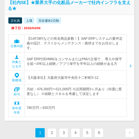
【社内SE】★業界大手の化粧品メーカーで社内インフラを支え
る★
正社員
上場
完全週休2日制
終了日：2026/04/06
【GATSBYなどの有名商品多数！】SAP ERPシステムの要件定
義や設計、テストからメンテナンス・維持までをお任せしま
仕事内容
す。
SAP ERP(SD/MM)をコンサルまたはPMの立場で 、導入や保守
対象と
を延べ5年以上経験／アプリ保守を半年以上の経験がある方
なる方
【大阪本社】大阪府大阪市中央区十二軒町5-12
勤務地
月給：476,300円〜521,000円 ※試用期間3ヶ月あり（待遇に変
更なし） ※経験とスキルを考慮して決定します
給与
780万円～830万円
初年度
年収
1
2
3
4
5
6