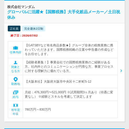
株式会社マンダム
グローバルに活躍★【国際税務】大手化粧品メーカー／土日祝
休み
正社員
完全週休2日制
終了日：2026/07/02
【GATSBYなど有名商品多数★】グループ全体の税務業務に携
わっていただきます。国際税務戦略の立案や申告書の作成など
仕事内容
をお任せします。
【経験者募集！】事業会社での国際税務業務のご経験がある
方。社内外とのコミュニケーションが円滑な方、事業プロセス
対象と
に対する理解力に優れている方。
なる方
【大阪本社】大阪府大阪市中央区十二軒町5-12
勤務地
月給：476,300円〜521,000円 ※試用期間3ヶ月あり（待遇に変
更なし） ※経験とスキルを考慮して決定します
給与
780万円～830万円
初年度
年収