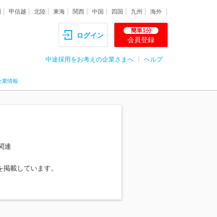
圏
甲信越
北陸
東海
関西
中国
四国
九州
海外
簡単1分
ログイン
会員登録
中途採用をお考えの企業さまへ
ヘルプ
企業情報
関連
を掲載しています。