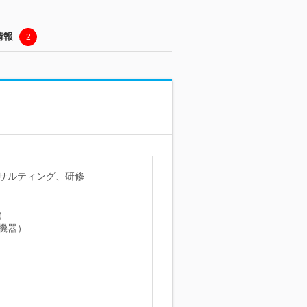
情報
2
サルティング、研修
）
機器）