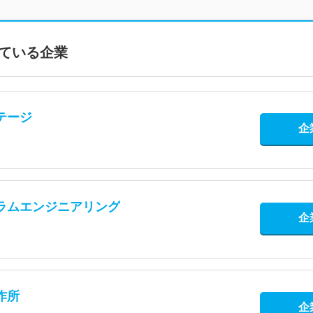
ている企業
テージ
企
ラムエンジニアリング
企
作所
企