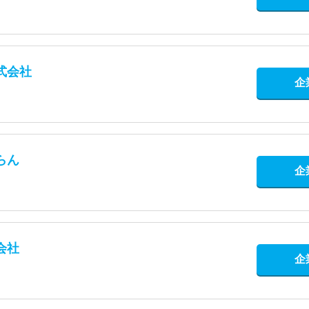
式会社
企
らん
企
会社
企