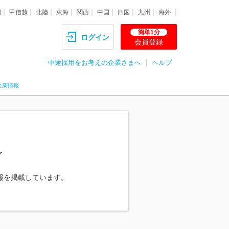
圏
甲信越
北陸
東海
関西
中国
四国
九州
海外
簡単1分
ログイン
会員登録
中途採用をお考えの企業さまへ
ヘルプ
企業情報
ア
報を掲載しています。