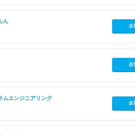
らん
企
企
ラムエンジニアリング
企