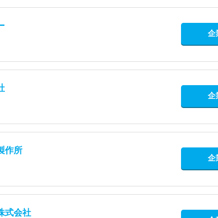
ー
企
社
企
製作所
企
株式会社