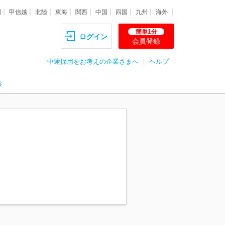
圏
甲信越
北陸
東海
関西
中国
四国
九州
海外
簡単1分
ログイン
会員登録
中途採用をお考えの企業さまへ
ヘルプ
報