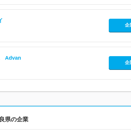
イ
企
 Advan
企
良県
の企業