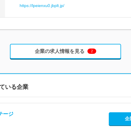
https://lpeienxu0.jbplt.jp/
企業の求人情報を見る
2
ている企業
テージ
企