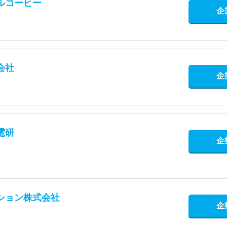
ルコーヒー
企
会社
企
電研
企
ション株式会社
企