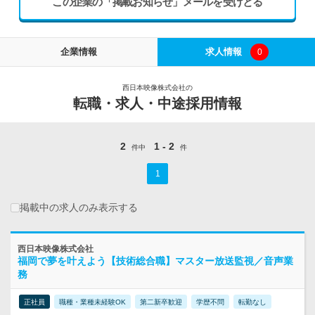
この企業の「掲載お知らせ」メールを受けとる
企業情報
求人情報
0
西日本映像株式会社の
転職・求人・中途採用情報
2
1 - 2
件中
件
1
掲載中の求人のみ表示する
西日本映像株式会社
福岡で夢を叶えよう【技術総合職】マスター放送監視／音声業
務
正社員
職種・業種未経験OK
第二新卒歓迎
学歴不問
転勤なし