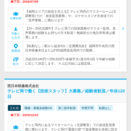
終了日：2026/07/09
【福岡エリアの放送を支える】テレビ局内のマスタールーム(主
調整室)での「放送監視業務」や、ロケやスタジオ生放送での
仕事内容
「音声業務」に携わります
【20～30代活躍中】テレビ局での技術業務やマスター監視、音
声業務の経験をお持ちの方大歓迎！無線技士の免許所有者は優
対象と
遇します。
なる方
【転勤なし｜駅から徒歩6分｜交通費支給】 福岡市中央区の西
日本映像本社またはFBS福岡放送局内での勤務…
勤務地
月給203,040円〜299,820円+各種手当+賞与年2回 ※年齢や経験
に応じて決定します。 ※上記月給には固定残…
給与
西日本映像株式会社
テレビ局で働く【技術スタッフ】大募集／経験者歓迎／年休120
日
正社員
職種・業種未経験OK
第二新卒歓迎
学歴不問
転勤なし
終了日：2025/12/15
テレビ局内にあるマスタールーム（主調整室）での放送監視業
務に携わります。テレビ局の”最後の砦”で放送事故を未然に防ぎ