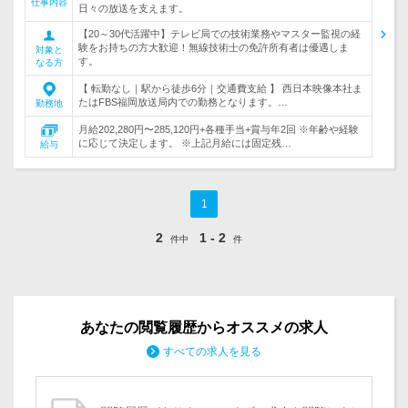
仕事内容
日々の放送を支えます。
【20～30代活躍中】テレビ局での技術業務やマスター監視の経
験をお持ちの方大歓迎！無線技術士の免許所有者は優遇しま
対象と
す。
なる方
【 転勤なし｜駅から徒歩6分｜交通費支給 】 西日本映像本社ま
たはFBS福岡放送局内での勤務となります。…
勤務地
月給202,280円〜285,120円+各種手当+賞与年2回 ※年齢や経験
に応じて決定します。 ※上記月給には固定残…
給与
1
2
1 - 2
件中
件
あなたの閲覧履歴からオススメの求人
すべての求人を見る