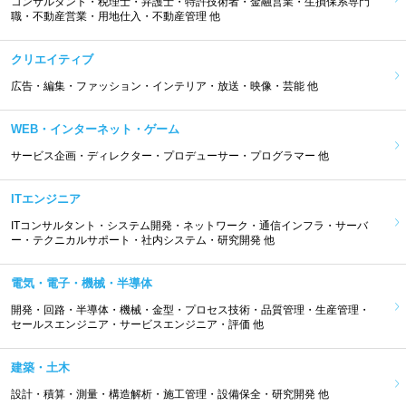
コンサルタント・税理士・弁護士・特許技術者・金融営業・生損保系専門
職・不動産営業・用地仕入・不動産管理 他
クリエイティブ
広告・編集・ファッション・インテリア・放送・映像・芸能 他
WEB・インターネット・ゲーム
サービス企画・ディレクター・プロデューサー・プログラマー 他
ITエンジニア
ITコンサルタント・システム開発・ネットワーク・通信インフラ・サーバ
ー・テクニカルサポート・社内システム・研究開発 他
電気・電子・機械・半導体
開発・回路・半導体・機械・金型・プロセス技術・品質管理・生産管理・
セールスエンジニア・サービスエンジニア・評価 他
建築・土木
設計・積算・測量・構造解析・施工管理・設備保全・研究開発 他