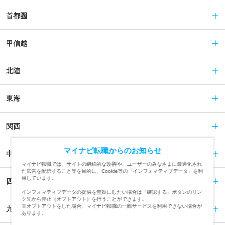
首都圏
甲信越
北陸
東海
関西
マイナビ転職からのお知らせ
中国
マイナビ転職では、サイトの継続的な改善や、ユーザーのみなさまに最適化され
た広告を配信すること等を目的に、Cookie等の「インフォマティブデータ」を利
用しています。
四国
インフォマティブデータの提供を無効にしたい場合は「確認する」ボタンのリン
ク先から停止（オプトアウト）を行うことができます。
※オプトアウトをした場合、マイナビ転職の一部サービスを利用できない場合が
九州
あります。