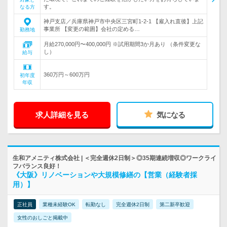
す。
なる方
神戸支店／兵庫県神戸市中央区三宮町1-2-1 【雇入れ直後】上記
事業所 【変更の範囲】会社の定める…
勤務地
月給270,000円〜400,000円 ※試用期間3か月あり （条件変更な
し）
給与
360万円～600万円
初年度
年収
求人詳細を見る
気になる
生和アメニティ株式会社 | ＜完全週休2日制＞◎35期連続増収◎ワークライ
フバランス良好！
《大阪》リノベーションや大規模修繕の【営業（経験者採
用）】
正社員
業種未経験OK
転勤なし
完全週休2日制
第二新卒歓迎
女性のおしごと掲載中