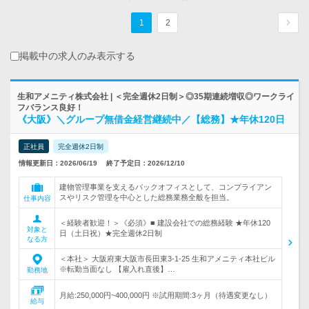
1
2
掲載中の求人のみ表示する
生和アメニティ株式会社 | ＜完全週休2日制＞◎35期連続増収◎ワークライ
フバランス良好！
《大阪》＼グループ無借金経営継続中／【総務】★年休120日
正社員
完全週休2日制
情報更新日：2026/06/19
終了予定日：2026/12/10
建物管理事業を支えるバックオフィスとして、コンプライアン
スやリスク管理を中心とした総務業務全般を担当。
仕事内容
＜経験者歓迎！＞《必須》■ 建設会社での総務経験 ★年休120
対象と
日（土日祝）★完全週休2日制
なる方
＜本社＞ 大阪府東大阪市長田東3-1-25 生和アメニティ本社ビル
※転勤当面なし 【雇入れ直後】…
勤務地
月給:250,000円~400,000円 ※試用期間:3ヶ月（待遇変更なし）
給与