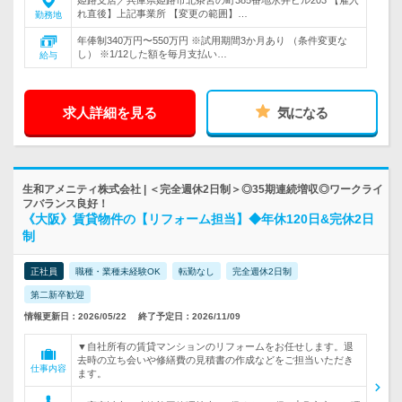
姫路支店／兵庫県姫路市北条宮の町385番地永井ビル203 【雇入
れ直後】上記事業所 【変更の範囲】…
勤務地
年俸制340万円〜550万円 ※試用期間3か月あり （条件変更な
し） ※1/12した額を毎月支払い…
給与
求人詳細を見る
気になる
生和アメニティ株式会社 | ＜完全週休2日制＞◎35期連続増収◎ワークライ
フバランス良好！
《大阪》賃貸物件の【リフォーム担当】◆年休120日&完休2日
制
正社員
職種・業種未経験OK
転勤なし
完全週休2日制
第二新卒歓迎
情報更新日：2026/05/22
終了予定日：2026/11/09
▼自社所有の賃貸マンションのリフォームをお任せします。退
去時の立ち会いや修繕費の見積書の作成などをご担当いただき
仕事内容
ます。