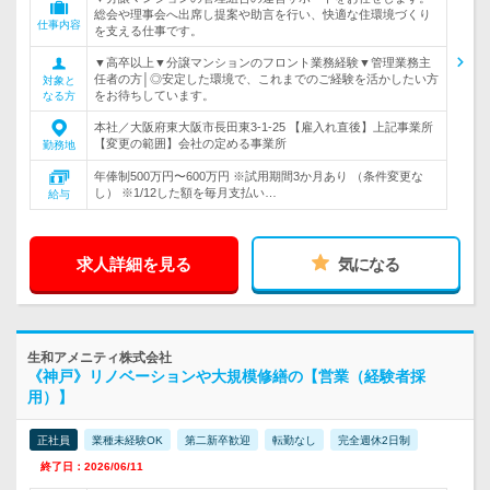
総会や理事会へ出席し提案や助言を行い、快適な住環境づくり
仕事内容
を支える仕事です。
▼高卒以上▼分譲マンションのフロント業務経験▼管理業務主
任者の方│◎安定した環境で、これまでのご経験を活かしたい方
対象と
をお待ちしています。
なる方
本社／大阪府東大阪市長田東3-1-25 【雇入れ直後】上記事業所
【変更の範囲】会社の定める事業所
勤務地
年俸制500万円〜600万円 ※試用期間3か月あり （条件変更な
し） ※1/12した額を毎月支払い…
給与
求人詳細を見る
気になる
生和アメニティ株式会社
《神戸》リノベーションや大規模修繕の【営業（経験者採
用）】
正社員
業種未経験OK
第二新卒歓迎
転勤なし
完全週休2日制
終了日：2026/06/11