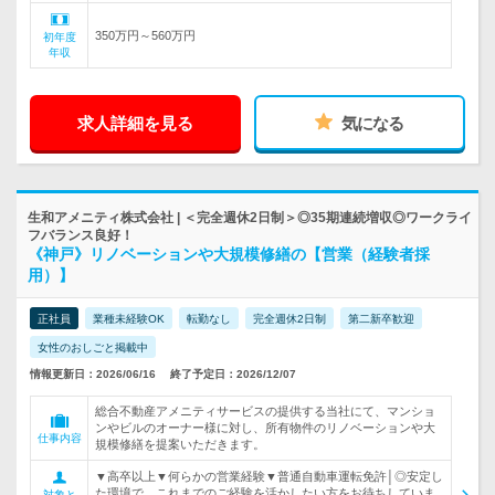
350万円～560万円
初年度
年収
求人詳細を見る
気になる
生和アメニティ株式会社 | ＜完全週休2日制＞◎35期連続増収◎ワークライ
フバランス良好！
《神戸》リノベーションや大規模修繕の【営業（経験者採
用）】
正社員
業種未経験OK
転勤なし
完全週休2日制
第二新卒歓迎
女性のおしごと掲載中
情報更新日：2026/06/16
終了予定日：2026/12/07
総合不動産アメニティサービスの提供する当社にて、マンショ
ンやビルのオーナー様に対し、所有物件のリノベーションや大
仕事内容
規模修繕を提案いただきます。
▼高卒以上▼何らかの営業経験▼普通自動車運転免許│◎安定し
た環境で、これまでのご経験を活かしたい方をお待ちしていま
対象と