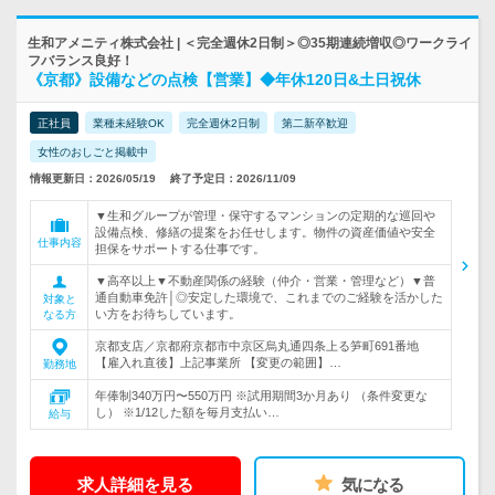
生和アメニティ株式会社 | ＜完全週休2日制＞◎35期連続増収◎ワークライ
フバランス良好！
《京都》設備などの点検【営業】◆年休120日&土日祝休
正社員
業種未経験OK
完全週休2日制
第二新卒歓迎
女性のおしごと掲載中
情報更新日：2026/05/19
終了予定日：2026/11/09
▼生和グループが管理・保守するマンションの定期的な巡回や
設備点検、修繕の提案をお任せします。物件の資産価値や安全
仕事内容
担保をサポートする仕事です。
▼高卒以上▼不動産関係の経験（仲介・営業・管理など）▼普
通自動車免許│◎安定した環境で、これまでのご経験を活かした
対象と
い方をお待ちしています。
なる方
京都支店／京都府京都市中京区烏丸通四条上る笋町691番地
【雇入れ直後】上記事業所 【変更の範囲】…
勤務地
年俸制340万円〜550万円 ※試用期間3か月あり （条件変更な
し） ※1/12した額を毎月支払い…
給与
求人詳細を見る
気になる