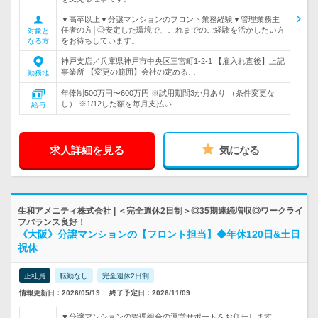
▼高卒以上▼分譲マンションのフロント業務経験▼管理業務主
任者の方│◎安定した環境で、これまでのご経験を活かしたい方
対象と
をお待ちしています。
なる方
神戸支店／兵庫県神戸市中央区三宮町1-2-1 【雇入れ直後】上記
事業所 【変更の範囲】会社の定める…
勤務地
年俸制500万円〜600万円 ※試用期間3か月あり （条件変更な
し） ※1/12した額を毎月支払い…
給与
求人詳細を見る
気になる
生和アメニティ株式会社 | ＜完全週休2日制＞◎35期連続増収◎ワークライ
フバランス良好！
《大阪》分譲マンションの【フロント担当】◆年休120日&土日
祝休
正社員
転勤なし
完全週休2日制
情報更新日：2026/05/19
終了予定日：2026/11/09
▼分譲マンションの管理組合の運営サポートをお任せします。