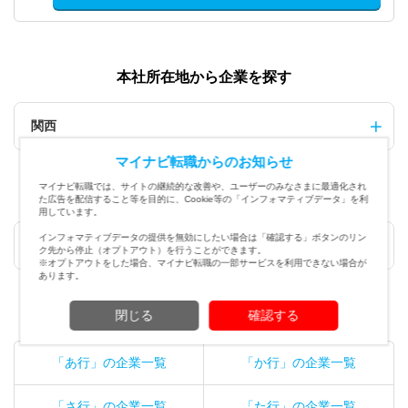
本社所在地から企業を探す
関西
マイナビ転職からのお知らせ
マイナビ転職では、サイトの継続的な改善や、ユーザーのみなさまに最適化され
業種から企業を探す
た広告を配信すること等を目的に、Cookie等の「インフォマティブデータ」を利
用しています。
インフォマティブデータの提供を無効にしたい場合は「確認する」ボタンのリン
不動産・建設・設備
ク先から停止（オプトアウト）を行うことができます。
※オプトアウトをした場合、マイナビ転職の一部サービスを利用できない場合が
あります。
閉じる
社名から企業を探す
確認する
「あ行」の企業一覧
「か行」の企業一覧
「さ行」の企業一覧
「た行」の企業一覧