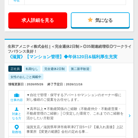
年収
求人詳細を見る
気になる
生和アメニティ株式会社 | ＜完全週休2日制＞◎35期連続増収◎ワークライ
フバランス良好！
《滋賀》【マンション管理】◆年休120日&福利厚生充実
正社員
転勤なし
完全週休2日制
第二新卒歓迎
女性のおしごと掲載中
情報更新日：2026/05/26
終了予定日：2026/11/16
▼自社で管理・保守するアパートやマンションのオーナー様に
対し修繕のご提案をお任せします。
仕事内容
▼高卒以上▼不動産関係のご経験（不動産仲介・不動産営業・
不動産管理のご経験）│◎安定した環境で、これまでのご経験を
対象と
活かしたい方歓迎
なる方
滋賀支店／滋賀県草津市南草津2丁目5ー17 【雇入れ直後】上記
事業所 【変更の範囲】会社の定める事…
勤務地