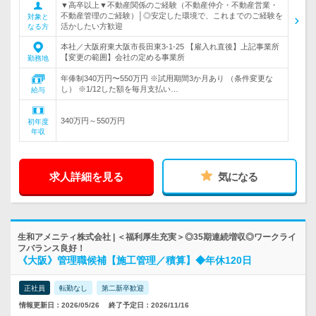
▼高卒以上▼不動産関係のご経験（不動産仲介・不動産営業・
不動産管理のご経験）│◎安定した環境で、これまでのご経験を
対象と
活かしたい方歓迎
なる方
本社／大阪府東大阪市長田東3-1-25 【雇入れ直後】上記事業所
【変更の範囲】会社の定める事業所
勤務地
年俸制340万円〜550万円 ※試用期間3か月あり （条件変更な
し） ※1/12した額を毎月支払い…
給与
340万円～550万円
初年度
年収
求人詳細を見る
気になる
生和アメニティ株式会社 | ＜福利厚生充実＞◎35期連続増収◎ワークライ
フバランス良好！
《大阪》管理職候補【施工管理／積算】◆年休120日
正社員
転勤なし
第二新卒歓迎
情報更新日：2026/05/26
終了予定日：2026/11/16