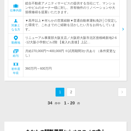
総合不動産アメニティサービスの提供する当社にて、マンショ
ンやビルのオーナー様に対し、所有物件のリノベーションや大
仕事内容
規模修繕を提案いただきます。
▼高卒以上▼何らかの営業経験▼普通自動車運転免許│◎安定し
た環境で、これまでのご経験を活かしたい方をお待ちしていま
対象と
す。
なる方
リニューアル事業部大阪支店／大阪府大阪市北区曾根崎新地2-6
-12大阪小学館ビル2階 【雇入れ直後】上記…
勤務地
月給270,000円〜400,000円 ※試用期間3か月あり （条件変更な
し）
給与
360万円～600万円
初年度
年収
1
2
34
1 - 20
件中
件