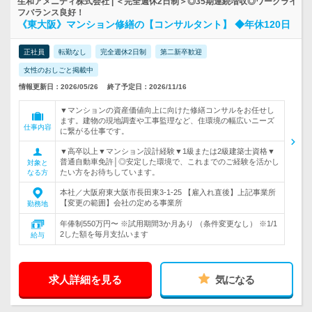
生和アメニティ株式会社 | ＜完全週休2日制＞◎35期連続増収◎ワークライ
フバランス良好！
《東大阪》マンション修繕の【コンサルタント】 ◆年休120日
正社員
転勤なし
完全週休2日制
第二新卒歓迎
女性のおしごと掲載中
情報更新日：2026/05/26
終了予定日：2026/11/16
▼マンションの資産価値向上に向けた修繕コンサルをお任せし
ます。建物の現地調査や工事監理など、住環境の幅広いニーズ
仕事内容
に繋がる仕事です。
▼高卒以上▼マンション設計経験▼1級または2級建築士資格▼
普通自動車免許│◎安定した環境で、これまでのご経験を活かし
対象と
たい方をお待ちしています。
なる方
本社／大阪府東大阪市長田東3-1-25 【雇入れ直後】上記事業所
【変更の範囲】会社の定める事業所
勤務地
年俸制550万円〜 ※試用期間3か月あり （条件変更なし） ※1/1
2した額を毎月支払います
給与
求人詳細を見る
気になる