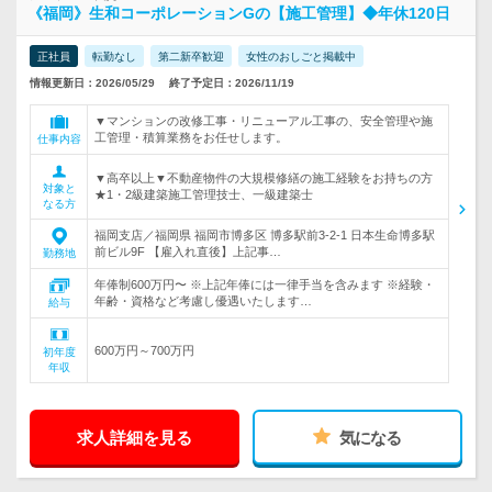
《福岡》生和コーポレーションGの【施工管理】◆年休120日
正社員
転勤なし
第二新卒歓迎
女性のおしごと掲載中
情報更新日：2026/05/29
終了予定日：2026/11/19
▼マンションの改修工事・リニューアル工事の、安全管理や施
工管理・積算業務をお任せします。
仕事内容
▼高卒以上▼不動産物件の大規模修繕の施工経験をお持ちの方
対象と
★1・2級建築施工管理技士、一級建築士
なる方
福岡支店／福岡県 福岡市博多区 博多駅前3-2-1 日本生命博多駅
前ビル9F 【雇入れ直後】上記事…
勤務地
年俸制600万円〜 ※上記年俸には一律手当を含みます ※経験・
年齢・資格など考慮し優遇いたします…
給与
600万円～700万円
初年度
年収
求人詳細を見る
気になる