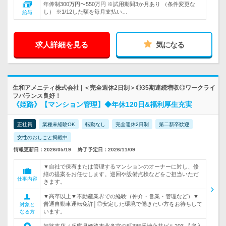
年俸制300万円〜550万円 ※試用期間3か月あり （条件変更な
し） ※1/12した額を毎月支払い…
給与
求人詳細を見る
気になる
生和アメニティ株式会社 | ＜完全週休2日制＞◎35期連続増収◎ワークライ
フバランス良好！
《姫路》【マンション管理】◆年休120日&福利厚生充実
正社員
業種未経験OK
転勤なし
完全週休2日制
第二新卒歓迎
女性のおしごと掲載中
情報更新日：2026/05/19
終了予定日：2026/11/09
▼自社で保有または管理するマンションのオーナーに対し、修
繕の提案をお任せします。巡回や設備点検などをご担当いただ
仕事内容
きます。
▼高卒以上▼不動産業界での経験（仲介・営業・管理など）▼
普通自動車運転免許│◎安定した環境で働きたい方をお待ちして
対象と
います。
なる方