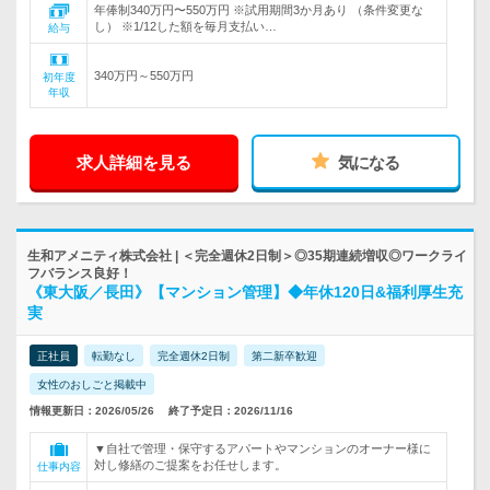
年俸制340万円〜550万円 ※試用期間3か月あり （条件変更な
し） ※1/12した額を毎月支払い…
給与
340万円～550万円
初年度
年収
求人詳細を見る
気になる
生和アメニティ株式会社 | ＜完全週休2日制＞◎35期連続増収◎ワークライ
フバランス良好！
《東大阪／長田》【マンション管理】◆年休120日&福利厚生充
実
正社員
転勤なし
完全週休2日制
第二新卒歓迎
女性のおしごと掲載中
情報更新日：2026/05/26
終了予定日：2026/11/16
▼自社で管理・保守するアパートやマンションのオーナー様に
対し修繕のご提案をお任せします。
仕事内容