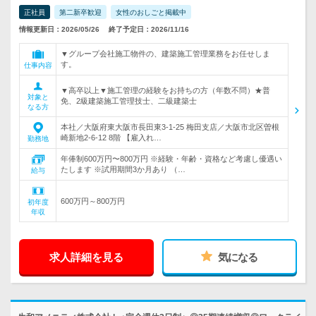
正社員
第二新卒歓迎
女性のおしごと掲載中
情報更新日：2026/05/26
終了予定日：2026/11/16
▼グループ会社施工物件の、建築施工管理業務をお任せしま
す。
仕事内容
▼高卒以上▼施工管理の経験をお持ちの方（年数不問）★普
対象と
免、2級建築施工管理技士、二級建築士
なる方
本社／大阪府東大阪市長田東3-1-25 梅田支店／大阪市北区曽根
崎新地2-6-12 8階 【雇入れ…
勤務地
年俸制600万円〜800万円 ※経験・年齢・資格など考慮し優遇い
たします ※試用期間3か月あり （…
給与
600万円～800万円
初年度
年収
求人詳細を見る
気になる