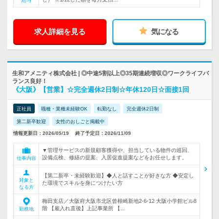
給与
求人詳細を見る
気になる
生和アメニティ株式会社 | ◎中途5割以上◎35期連続増収◎ワークライフバ
ランス良好！
《大阪》【営業】☆完全週休2日制☆年休120日☆面接1回
正社員
職種・業種未経験OK
転勤なし
完全週休2日制
第二新卒歓迎
女性のおしごと掲載中
情報更新日：2026/05/19
終了予定日：2026/11/09
▼管理サービスの新規顧客獲得や、担当している物件の巡回、
設備点検、修繕の提案、入居促進提案などをお任せします。
仕事内容
【第二新卒・未経験歓迎】◆人と話すことが好きな方 ◆安定し
対象と
た環境でスキルを身につけたい方
なる方
梅田支店／大阪府大阪市北区曾根崎新地2-6-12 大阪小学館ビル8
階 【雇入れ直後】上記事業所 【…
勤務地