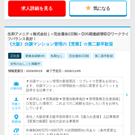
求人詳細を見る
気になる
生和アメニティ株式会社 | ＜完全週休2日制＞◎35期連続増収◎ワークライ
フバランス良好！
《大阪》分譲マンション管理の【営業】☆第二新卒歓迎
正社員
業種未経験OK
転勤なし
完全週休2日制
第二新卒歓迎
女性のおしごと掲載中
情報更新日：2026/05/19
終了予定日：2026/11/09
▼分譲マンション管理の新規受託・リプレイス営業をお任せし
ます。分譲マンションの管理組合へ当社に変更するメリットを
仕事内容
訴求する仕事です。
▼高卒以上▼営業経験▼普通自動車免許▼管理業務主任者資格│
◎安定した環境で、これまでのご経験を活かしたい方をお待ち
対象と
しています。
なる方
本社／大阪府東大阪市長田東3-1-25 【雇入れ直後】上記事業所
【変更の範囲】会社の定める事業所
勤務地
年俸制300万円〜500万円 ※試用期間3か月あり （条件変更な
し） ※1/12した額を毎月支払…