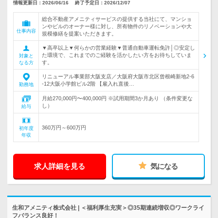
情報更新日：2026/06/16
終了予定日：2026/12/07
総合不動産アメニティサービスの提供する当社にて、マンショ
ンやビルのオーナー様に対し、所有物件のリノベーションや大
仕事内容
規模修繕を提案いただきます。
▼高卒以上▼何らかの営業経験▼普通自動車運転免許│◎安定し
た環境で、これまでのご経験を活かしたい方をお待ちしていま
対象と
す。
なる方
リニューアル事業部大阪支店／大阪府大阪市北区曾根崎新地2-6
-12大阪小学館ビル2階 【雇入れ直後…
勤務地
月給270,000円〜400,000円 ※試用期間3か月あり （条件変更な
し）
給与
360万円～600万円
初年度
年収
求人詳細を見る
気になる
生和アメニティ株式会社 | ＜福利厚生充実＞◎35期連続増収◎ワークライ
フバランス良好！