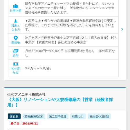
総合不動産アメニティサービスの提供する当社にて、マンショ
ンやビルのオーナー様に対し、所有物件のリノベーションや大
仕事内容
規模修繕を提案いただきます。
▼高卒以上▼何らかの営業経験▼普通自動車運転免許│◎安定し
た環境で、これまでのご経験を活かしたい方をお待ちしていま
対象と
す。
なる方
神戸支店／兵庫県神戸市中央区三宮町1-2-1 【雇入れ直後】上記
事業所 【変更の範囲】会社の定める事業所
勤務地
月給270,000円〜400,000円 ※試用期間3か月あり （条件変更な
し）
給与
360万円～600万円
初年度
年収
生和アメニティ株式会社
《大阪》リノベーションや大規模修繕の【営業（経験者採
用）】
正社員
業種未経験OK
第二新卒歓迎
転勤なし
完全週休2日制
終了日：2026/06/11