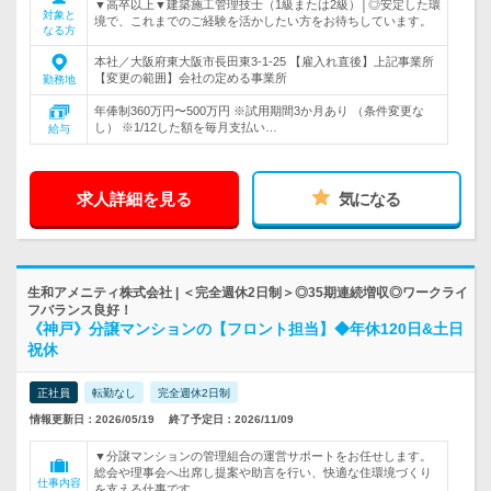
▼高卒以上▼建築施工管理技士（1級または2級）│◎安定した環
対象と
境で、これまでのご経験を活かしたい方をお待ちしています。
なる方
本社／大阪府東大阪市長田東3-1-25 【雇入れ直後】上記事業所
【変更の範囲】会社の定める事業所
勤務地
年俸制360万円〜500万円 ※試用期間3か月あり （条件変更な
し） ※1/12した額を毎月支払い…
給与
求人詳細を見る
気になる
生和アメニティ株式会社 | ＜完全週休2日制＞◎35期連続増収◎ワークライ
フバランス良好！
《神戸》分譲マンションの【フロント担当】◆年休120日&土日
祝休
正社員
転勤なし
完全週休2日制
情報更新日：2026/05/19
終了予定日：2026/11/09
▼分譲マンションの管理組合の運営サポートをお任せします。
総会や理事会へ出席し提案や助言を行い、快適な住環境づくり
仕事内容
を支える仕事です。