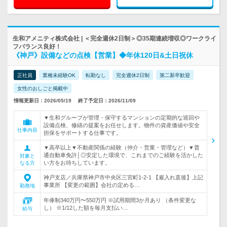
生和アメニティ株式会社 | ＜完全週休2日制＞◎35期連続増収◎ワークライ
フバランス良好！
《神戸》設備などの点検【営業】◆年休120日&土日祝休
正社員
業種未経験OK
転勤なし
完全週休2日制
第二新卒歓迎
女性のおしごと掲載中
情報更新日：2026/05/19
終了予定日：2026/11/09
▼生和グループが管理・保守するマンションの定期的な巡回や
設備点検、修繕の提案をお任せします。物件の資産価値や安全
仕事内容
担保をサポートする仕事です。
▼高卒以上▼不動産関係の経験（仲介・営業・管理など）▼普
通自動車免許│◎安定した環境で、これまでのご経験を活かした
対象と
い方をお待ちしています。
なる方
神戸支店／兵庫県神戸市中央区三宮町1-2-1 【雇入れ直後】上記
事業所 【変更の範囲】会社の定める…
勤務地
年俸制340万円〜550万円 ※試用期間3か月あり （条件変更な
し） ※1/12した額を毎月支払い…
給与