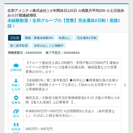
生和アメニティ株式会社 | ☆年間休日120日 ☆残業月平均20h ☆土日祝休
み☆37期連続増収
未経験歓迎！生和グループの【営業】完全週休2日制！面接1
回！
正社員
職種・業種未経験OK
転勤なし
完全週休2日制
第二新卒歓迎
女性のおしごと掲載中
情報更新日：2026/05/26
終了予定日：2026/08/24
【グループ連結売上高2,108億円・管理戸数11万5840戸】建物オ
ーナーへの管理サービス提案や設備点検、修繕提案などの営業
仕事内容
業務お任せします！
【未経験OK／第二新卒歓迎】◆高卒以上◆異業種出身の先輩が
活躍中！未経験スタートでも安心して始められる充実サポート
対象と
と研修制度あり
なる方
梅田支店／大阪府大阪市北区曾根崎新地2-6-12 大阪小学館ビル8
階 【雇入れ直後】上記事業所 【…
勤務地
年俸制300万円〜550万円 ※試用期間3か月あり （条件変更な
し） ※1/12した額を毎月支払い…
給与
300万円～500万円
初年度