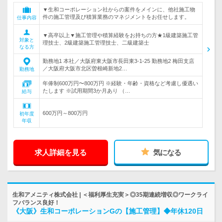
▼生和コーポレーション社からの案件をメインに、他社施工物
件の施工管理及び積算業務のマネジメントをお任せします。
仕事内容
▼高卒以上▼施工管理や積算経験をお持ちの方★1級建築施工管
対象と
理技士、2級建築施工管理技士、二級建築士
なる方
勤務地1 本社／大阪府東大阪市長田東3-1-25 勤務地2 梅田支店
／大阪府大阪市北区曽根崎新地2…
勤務地
年俸制600万円〜800万円 ※経験・年齢・資格など考慮し優遇い
たします ※試用期間3か月あり （…
給与
600万円～800万円
初年度
年収
求人詳細を見る
気になる
生和アメニティ株式会社 | ＜福利厚生充実＞◎35期連続増収◎ワークライ
フバランス良好！
《大阪》生和コーポレーションGの【施工管理】◆年休120日