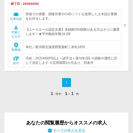
終了日：2026/02/02
現地での測量、調査作業やCADソフトを使用した土木設計業務
をお任せします。
仕事内容
【ユースエール認定企業】未経験OK/経験がある方はさらに優遇
対象と
します！★平均勤続年数19.2年
なる方
本社／新潟県北蒲原郡聖籠町二本松1870
勤務地
月給：20万4000円以上＋諸手当＋賞与年2回 ※経験や適性に応
じて決定します ※試用期間3カ月あり、同条件
給与
1
1
1 - 1
件中
件
あなたの閲覧履歴からオススメの求人
すべての求人を見る