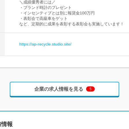
＼成績優秀者には／
・ブランド時計のプレゼント
・インセンティブとは別に報奨金100万円
・表彰会で高級車をゲット
など、定期的に成果を表彰する表彰会も実施しています！
https://ap-recycle.studio.site/
企業の求人情報を見る
5
与情報