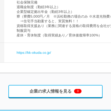
社会保険完備
退職金制度（勤続3年以上）
企業型確定拠出年金（勤続3年以上）
寮（寮費5,000円／月 ※浜松勤務の場合のみ ※水道光熱
⇒住宅手当勘案すると、実質無料！！
資格取得支援あり（業務に関連する資格の取得費用を会社が
制服貸与
産休・育休制度（取得実績あり／育休後復帰率100%）
https://kk-okuda.co.jp/
企業の求人情報を見る
0