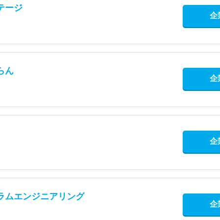
テージ
企
らん
企
企
ラムエンジニアリング
企