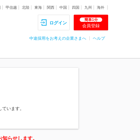
圏
甲信越
北陸
東海
関西
中国
四国
九州
海外
簡単1分
ログイン
会員登録
中途採用をお考えの企業さまへ
ヘルプ
しています。
お知らせします。