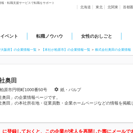
情報・転職支援サービスで転職をサポート
北海道
東北
北関東
首都
・イベント
転職ノウハウ
女性のおしごと
が大阪府】の企業情報一覧
【本社が柏原市】の企業情報一覧
株式会社奥田の企業情報
社奥田
柏原市円明町1000番50号
紙・パルプ
社奥田」の企業情報ページです。
社奥田」の本社所在地・従業員数・企業ホームページなどの情報を掲載
」に登録しておくと、この企業が求人を再開した際にメールで