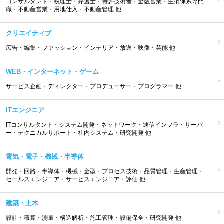
コンサルタント・税理士・弁護士・特許技術者・金融営業・生損保系専門
職・不動産営業・用地仕入・不動産管理 他
クリエイティブ
広告・編集・ファッション・インテリア・放送・映像・芸能 他
WEB・インターネット・ゲーム
サービス企画・ディレクター・プロデューサー・プログラマー 他
ITエンジニア
ITコンサルタント・システム開発・ネットワーク・通信インフラ・サーバ
ー・テクニカルサポート・社内システム・研究開発 他
電気・電子・機械・半導体
開発・回路・半導体・機械・金型・プロセス技術・品質管理・生産管理・
セールスエンジニア・サービスエンジニア・評価 他
建築・土木
設計・積算・測量・構造解析・施工管理・設備保全・研究開発 他