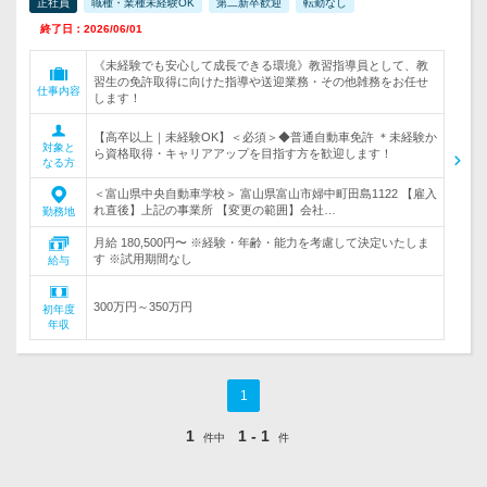
正社員
職種・業種未経験OK
第二新卒歓迎
転勤なし
終了日：2026/06/01
《未経験でも安心して成長できる環境》教習指導員として、教
習生の免許取得に向けた指導や送迎業務・その他雑務をお任せ
仕事内容
します！
【高卒以上｜未経験OK】＜必須＞◆普通自動車免許 ＊未経験か
対象と
ら資格取得・キャリアアップを目指す方を歓迎します！
なる方
＜富山県中央自動車学校＞ 富山県富山市婦中町田島1122 【雇入
れ直後】上記の事業所 【変更の範囲】会社…
勤務地
月給 180,500円〜 ※経験・年齢・能力を考慮して決定いたしま
す ※試用期間なし
給与
300万円～350万円
初年度
年収
1
1
1 - 1
件中
件