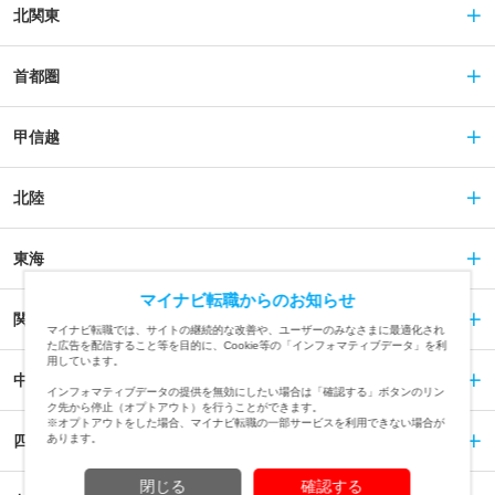
北関東
首都圏
甲信越
北陸
東海
マイナビ転職からのお知らせ
関西
マイナビ転職では、サイトの継続的な改善や、ユーザーのみなさまに最適化され
た広告を配信すること等を目的に、Cookie等の「インフォマティブデータ」を利
用しています。
中国
インフォマティブデータの提供を無効にしたい場合は「確認する」ボタンのリン
ク先から停止（オプトアウト）を行うことができます。
※オプトアウトをした場合、マイナビ転職の一部サービスを利用できない場合が
あります。
四国
閉じる
確認する