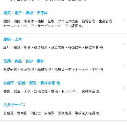
電気・電子・機械・半導体
開発・回路・半導体・機械・金型・プロセス技術・品質管理・生産管理・
セールスエンジニア・サービスエンジニア・評価 他
建築・土木
設計・積算・測量・構造解析・施工管理・設備保全・研究開発 他
医薬・食品・化学・素材
基礎研究・生産管理・品質管理・治験コーディネーター・学術 他
技能工・設備・配送・農林水産 他
整備・製造・工事・設備管理・警備・ドライバー・農林水産 他
公共サービス
公務員・警察官・消防士・自衛隊・団体職員・学校法人職員 他