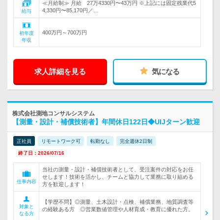
≪月給制≫ 月給 27万4330円〜43万円 ※上記には固定残業代5
4,330円〜85,170円／…
給与
400万円～700万円
初年度
年収
求人詳細を見る
気になる
株式会社測地コンサルシステム
【測量・設計・補償技術者】年間休日122日◆UIJターン歓迎
正社員
リモートワーク可
転勤なし
完全週休2日制
終了日：2026/07/16
当社の測量・設計・補償技術者として、受注案件の対応をお任
せします！技術を活かし、チームと協力して業務に取り組める
仕事内容
方を歓迎します！
【学歴不問】◎測量、土木設計・点検、補償業務、地質調査等
対象と
の経験ある方 ◎営業数値管理や人材育成・教育に優れた方。
なる方