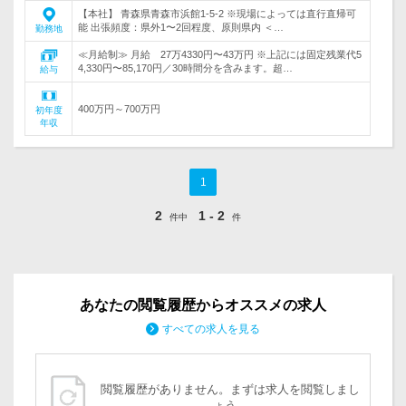
【本社】 青森県青森市浜館1-5-2 ※現場によっては直行直帰可
能 出張頻度：県外1〜2回程度、原則県内 ＜…
勤務地
≪月給制≫ 月給 27万4330円〜43万円 ※上記には固定残業代5
4,330円〜85,170円／30時間分を含みます。超…
給与
400万円～700万円
初年度
年収
1
2
1 - 2
件中
件
あなたの閲覧履歴からオススメの求人
すべての求人を見る
閲覧履歴がありません。まずは求人を閲覧しまし
ょう。