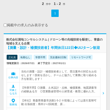
2
1 - 2
件中
件
1
掲載中の求人のみ表示する
株式会社測地コンサルシステム | ドローン等の先端技術を駆使し、青森の
地域を支える企業
【測量・設計・補償技術者】年間休日122日◆UIJターン歓迎
正社員
転勤なし
学歴不問
完全週休2日制
リモートワーク可
情報更新日：2026/07/21
終了予定日：2027/01/11
当社の測量・設計・補償技術者として、受注案件の対応をお任
せします！技術を活かし、チームと協力して業務に取り組める
仕事内容
方を歓迎します！
【学歴不問】◎測量、土木設計・点検、補償業務、地質調査等
対象と
の経験ある方 ◎営業数値管理や人材育成・教育に優れた方。
なる方
【本社】 青森県青森市浜館1-5-2 ※現場によっては直行直帰可
能 出張頻度：県外1〜2回程度、原…
勤務地