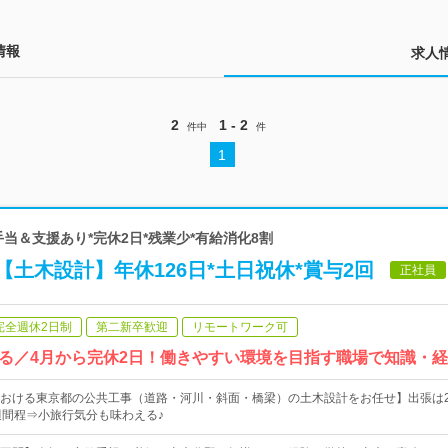
情報
求人
2
1 - 2
件中
件
1
手当＆支援あり*完休2日*残業少*有給消化8割
土木設計】年休126日*土日祝休*賞与2回
正社員
完全週休2日制
第二新卒歓迎
リモートワーク可
る／4月から完休2日！働きやすい環境を目指す職場で知識・
おける東京都の公共工事（道路・河川・斜面・橋梁）の土木設計をお任せ】出張は
週間程⇒小旅行気分も味わえる♪