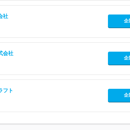
会社
企
式会社
企
トラフト
企