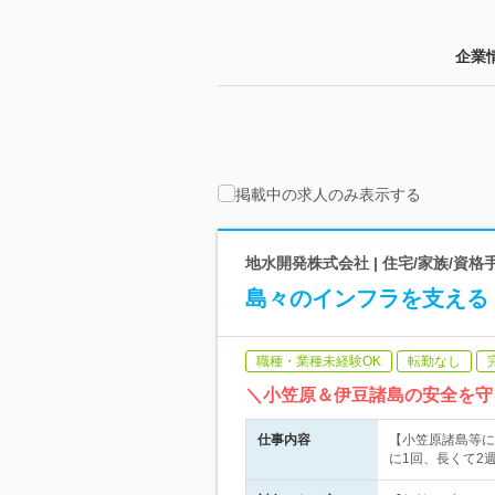
企業
掲載中の求人のみ表示する
地水開発株式会社 | 住宅/家族/資格
島々のインフラを支える【
職種・業種未経験OK
転勤なし
＼小笠原＆伊豆諸島の安全を守
仕事内容
【小笠原諸島等に
に1回、長くて2