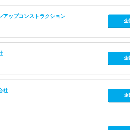
ンアップコンストラクション
企
社
企
会社
企