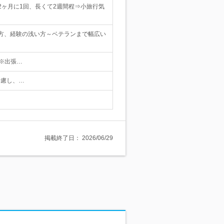
ヶ月に1回、長くて2週間程⇒小旅行気
方、経験の浅い方～ベテランまで幅広い
 ※出張…
考慮し、…
掲載終了日：
2026/06/29