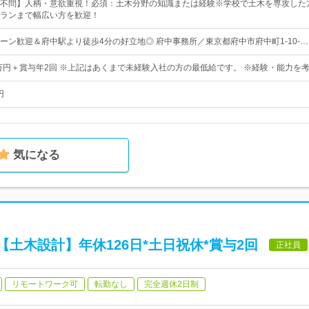
不問】人柄・意欲重視！必須：土木分野の知識または経験※学校で土木を専攻した
ランまで幅広い方を歓迎！
ターン歓迎＆府中駅より徒歩4分の好立地◎ 府中事務所／東京都府中市府中町1-10-…
0万円＋賞与年2回 ※上記はあくまで未経験入社の方の最低給です。 ※経験・能力を
円
気になる
土木設計】年休126日*土日祝休*賞与2回
正社員
リモートワーク可
転勤なし
完全週休2日制