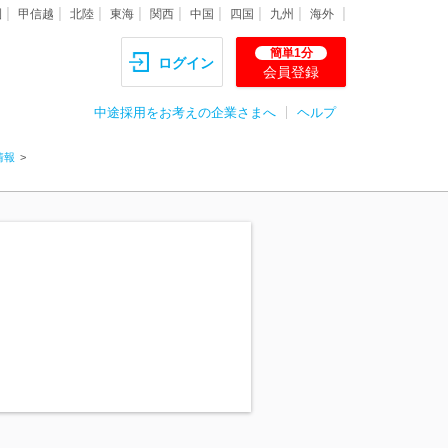
圏
甲信越
北陸
東海
関西
中国
四国
九州
海外
簡単1分
ログイン
会員登録
中途採用をお考えの企業さまへ
ヘルプ
情報