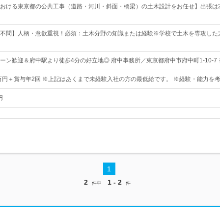
おける東京都の公共工事（道路・河川・斜面・橋梁）の土木設計をお任せ】出張は2
不問】人柄・意欲重視！必須：土木分野の知識または経験※学校で土木を専攻した
ターン歓迎＆府中駅より徒歩4分の好立地◎ 府中事務所／東京都府中市府中町1-10-7
0万円＋賞与年2回 ※上記はあくまで未経験入社の方の最低給です。 ※経験・能力を
円
1
2
1 - 2
件中
件