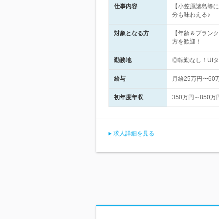
仕事内容
【小笠原諸島等に
分も味わえる♪
対象となる方
【年齢＆ブランク
方を歓迎！
勤務地
◎転勤なし！UI
給与
月給25万円〜6
初年度年収
350万円～850万
求人詳細を見る