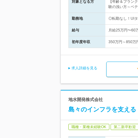
対象となる方
【年齢＆ブランク
験の浅い方～ベテ
勤務地
◎転勤なし！UI
給与
月給25万円〜6
初年度年収
350万円～850万
求人詳細を見る
地水開発株式会社
島々のインフラを支える【
職種・業種未経験OK
第二新卒歓迎