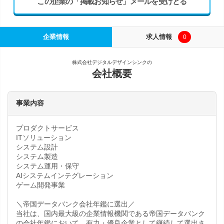
この企業の「掲載お知らせ」メールを受けとる
企業情報
求人情報
0
株式会社デジタルデザインシンクの
会社概要
事業内容
プロダクトサービス
ITソリューション
システム設計
システム製造
システム運用・保守
AIシステムインテグレーション
ゲーム開発事業
＼帝国データバンク会社年鑑に選出／
当社は、国内最大級の企業情報機関である帝国データバンク
の会社年鑑において、有力・優良企業として継続して選出さ