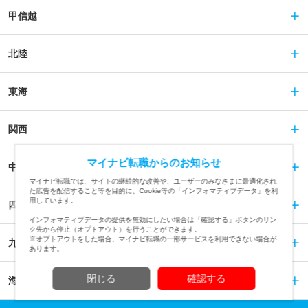
甲信越
北陸
東海
関西
マイナビ転職からのお知らせ
中国
マイナビ転職では、サイトの継続的な改善や、ユーザーのみなさまに最適化され
た広告を配信すること等を目的に、Cookie等の「インフォマティブデータ」を利
用しています。
四国
インフォマティブデータの提供を無効にしたい場合は「確認する」ボタンのリン
ク先から停止（オプトアウト）を行うことができます。
※オプトアウトをした場合、マイナビ転職の一部サービスを利用できない場合が
九州
あります。
閉じる
確認する
海外