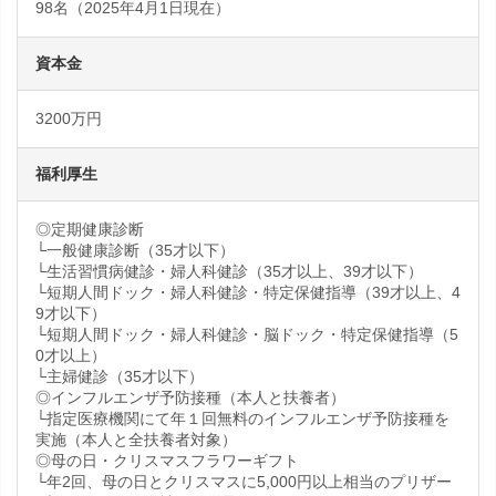
98名（2025年4月1日現在）
資本金
3200万円
福利厚生
◎定期健康診断
└一般健康診断（35才以下）
└生活習慣病健診・婦人科健診（35才以上、39才以下）
└短期人間ドック・婦人科健診・特定保健指導（39才以上、4
9才以下）
└短期人間ドック・婦人科健診・脳ドック・特定保健指導（5
0才以上）
└主婦健診（35才以下）
◎インフルエンザ予防接種（本人と扶養者）
└指定医療機関にて年１回無料のインフルエンザ予防接種を
実施（本人と全扶養者対象）
◎母の日・クリスマスフラワーギフト
└年2回、母の日とクリスマスに5,000円以上相当のプリザー