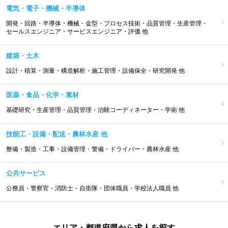
電気・電子・機械・半導体
開発・回路・半導体・機械・金型・プロセス技術・品質管理・生産管理・
セールスエンジニア・サービスエンジニア・評価 他
建築・土木
設計・積算・測量・構造解析・施工管理・設備保全・研究開発 他
医薬・食品・化学・素材
基礎研究・生産管理・品質管理・治験コーディネーター・学術 他
技能工・設備・配送・農林水産 他
整備・製造・工事・設備管理・警備・ドライバー・農林水産 他
公共サービス
公務員・警察官・消防士・自衛隊・団体職員・学校法人職員 他
エリア・都道府県から求人を探す