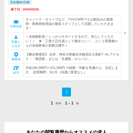
完全週休2日制
終了日：2026/05/28
キャノーラ・オリーブなど、TVやCM等でもお馴染みの家庭
用・業務用食用油の製造スタッフとして活躍していただきま
仕事内容
す！
＼未経験歓迎！しっかりサポートするので、安心してくださ
い！／ ★「工場で正社員として働きたい！」 という異業種か
対象と
らの未経験者が多数活躍中！
なる方
【横浜事業所】 住所：神奈川県横浜市鶴見区大黒町7−41 アクセ
ス：「鶴見駅」または「生麦駅」からバス…
勤務地
月給196,390円〜221,390円 ※経験・年齢を考慮の上、決定しま
す。 試用期間：3か月（待遇に変更なし）
給与
1
1
1 - 1
件中
件
あなたの閲覧履歴からオススメの求人