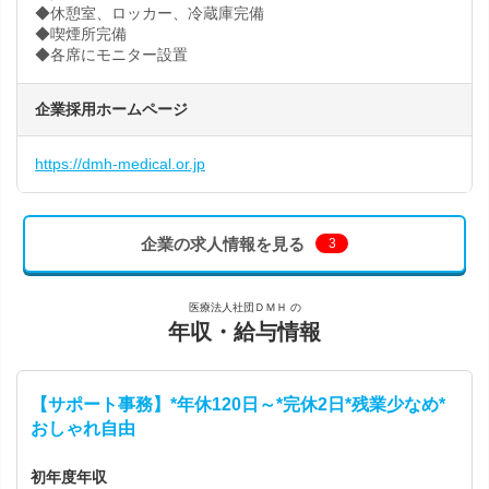
◆休憩室、ロッカー、冷蔵庫完備
◆喫煙所完備
◆各席にモニター設置
企業採用ホームページ
https://dmh-medical.or.jp
企業の求人情報を見る
3
医療法人社団ＤＭＨ の
年収・給与情報
【サポート事務】*年休120日～*完休2日*残業少なめ*
おしゃれ自由
初年度年収