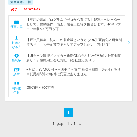
完全週休2日制
終了日：2026/07/09
【専用の育成プログラムでゼロから育てる】製造オペレーター
として、機械操作、検査、包装工程等を担当します。◆20代前
仕事内容
半で年収500万円も可
【正社員募集！初めての製造職という方もOK】要普免／研修制
対象と
度あり！「大手企業でキャリアアップしたい」方はぜひ！
なる方
【UIターン歓迎／マイカー通勤OK(ガソリン代支給)／社宅制度
あり！引越費用は会社負担！(会社規定あり)／…
勤務地
■月給：237,000円〜＋諸手当＋賞与 ※試用期間（6ヶ月）あり
※試用期間中の条件に変更はありません ※…
給与
350万円～600万円
初年度
年収
1
1
1 - 1
件中
件