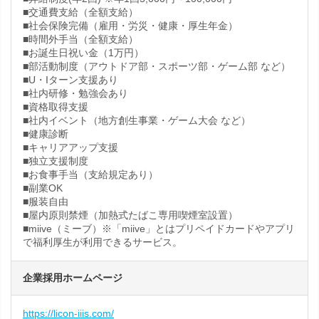
■交通費支給（全額支給）
■社会保険完備（雇用・労災・健康・厚生年金）
■時間外手当（全額支給）
■お誕生日祝い金（1万円）
■部活動制度（アウトドア部・スポーツ部・ゲーム部 など）
■U・Iターン支援あり
■社内研修・勉強会あり
■資格取得支援
■社内イベント（地方創生事業・ゲーム大会 など）
■健康診断
■キャリアアップ支援
■独立支援制度
■お食事手当（支給規定あり）
■副業OK
■服装自由
■屋内原則禁煙（加熱式たばこ専用喫煙室設置）
■miive（ミーブ）※「miive」とはプリペイドカードやアプリ
で福利厚生が利用できるサービス。
企業採用ホームページ
https://licon-iiis.com/