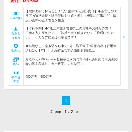
終了日：2026/06/01
【案件の掛け持ちなし！1人1案件制/元請け案件】◆余市近郊エ
リアの道路維持・除雪管理や道路・河川・橋梁の工事など、幅
仕事内容
広い案件の施工管理を担当
【年齢不問】◆2級土木施工管理技士の資格をお持ちの方 ＊
「働き方を変えたい」「地域密着で働きたい」「待遇UPした
対象と
い」…そんな方に最適な環境です！
なる方
◆転勤なし・余市駅から車で5分・施工管理1級保有者は社用車
通勤OK 【本社】 北海道余市郡余市町黒川町1…
勤務地
月給29万2,000円〜 + 各種手当 + 賞与年2回 + 決算賞与 ※経験や
能力等を考慮し、当社規定により決定い…
給与
400万円～600万円
初年度
年収
1
2
1 - 2
件中
件