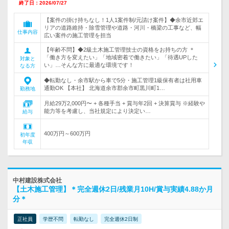
終了日：2026/07/27
【案件の掛け持ちなし！1人1案件制/元請け案件】◆余市近郊エ
リアの道路維持・除雪管理や道路・河川・橋梁の工事など、幅
仕事内容
広い案件の施工管理を担当
【年齢不問】◆2級土木施工管理技士の資格をお持ちの方 ＊
「働き方を変えたい」「地域密着で働きたい」「待遇UPした
対象と
い」…そんな方に最適な環境です！
なる方
◆転勤なし・余市駅から車で5分・施工管理1級保有者は社用車
通勤OK 【本社】 北海道余市郡余市町黒川町1…
勤務地
月給29万2,000円〜 + 各種手当 + 賞与年2回 + 決算賞与 ※経験や
能力等を考慮し、当社規定により決定い…
給与
400万円～600万円
初年度
年収
中村建設株式会社
【土木施工管理】＊完全週休2日/残業月10H/賞与実績4.88か月
分＊
正社員
学歴不問
転勤なし
完全週休2日制