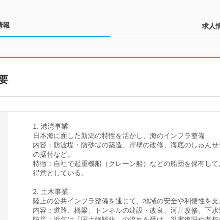
情報
求人
要
1. 港湾事業
日本海に面した新潟の特性を活かし、海のインフラ整備
内容：防波堤・防砂堤の築造、岸壁の改修、海底のしゅんせ
の据付など。
特徴：自社で起重機船（クレーン船）などの船団を保有して
得意としている。
2. 土木事業
陸上の公共インフラ整備を通じて、地域の安全や利便性を支
内容：道路、橋梁、トンネルの建設・改良、河川改修、下水
防災：近年は「国土強靭化」の流れを受け、災害復旧や老朽