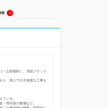
情報
3
つ（土砂掘削）、消波ブロック
おり、海上での大規模な工事を
えている。
道・用水路の整備など。
化した構造物の補修・耐震化に