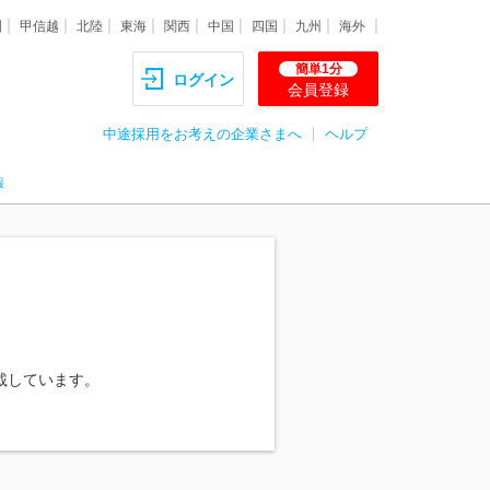
圏
甲信越
北陸
東海
関西
中国
四国
九州
海外
簡単1分
ログイン
会員登録
中途採用をお考えの企業さまへ
ヘルプ
報
載しています。