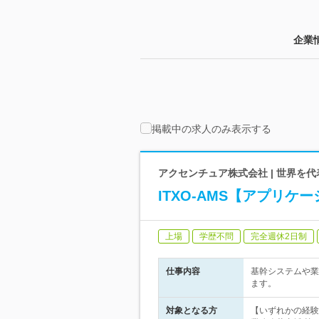
企業
掲載中の求人のみ表示する
アクセンチュア株式会社 | 世界を
ITXO-AMS【アプリ
上場
学歴不問
完全週休2日制
仕事内容
基幹システムや業
ます。
対象となる方
【いずれかの経験