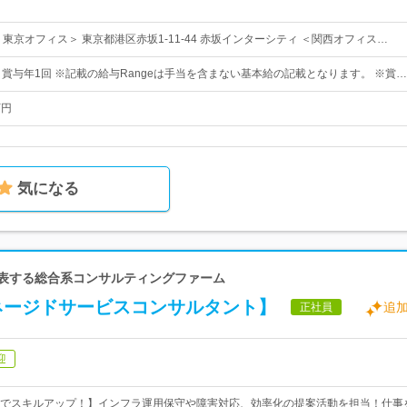
東京オフィス＞ 東京都港区赤坂1-11-44 赤坂インターシティ ＜関西オフィス…
＋賞与年1回 ※記載の給与Rangeは手当を含まない基本給の記載となります。 ※賞…
万円
気になる
代表する総合系コンサルティングファーム
ラマネージドサービスコンサルタント】
追
正社員
迎
でスキルアップ！】インフラ運用保守や障害対応、効率化の提案活動を担当！仕事