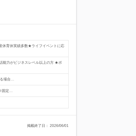
産休育休実績多数★ライフイベントに応
話能力がビジネスレベル以上の方 ★ポ
る場合…
 ※固定…
掲載終了日：
2026/06/01