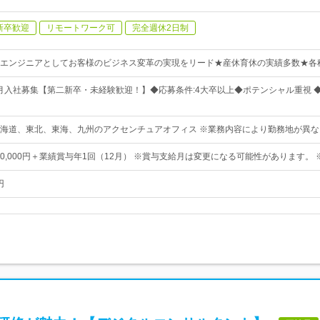
新卒歓迎
リモートワーク可
完全週休2日制
エンジニアとしてお客様のビジネス変革の実現をリード★産休育休の実績多数★各
・8月入社募集【第二新卒・未経験歓迎！】◆応募条件:4大卒以上◆ポテンシャル重視 
海道、東北、東海、九州のアクセンチュアオフィス ※業務内容により勤務地が異な
00,000円＋業績賞与年1回（12月） ※賞与支給月は変更になる可能性があります。
円