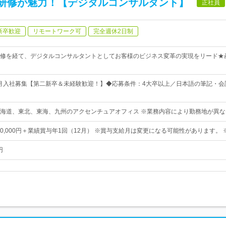
研修が魅力！【デジタルコンサルタント】
正社員
新卒歓迎
リモートワーク可
完全週休2日制
修を経て、デジタルコンサルタントとしてお客様のビジネス変革の実現をリード★
・8月入社募集【第二新卒＆未経験歓迎！】◆応募条件：4大卒以上／日本語の筆記・会
海道、東北、東海、九州のアクセンチュアオフィス ※業務内容により勤務地が異な
00,000円＋業績賞与年1回（12月） ※賞与支給月は変更になる可能性があります。
円