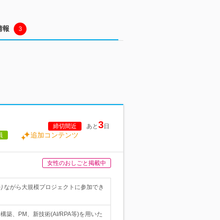
情報
3
3
締切間近
あと
日
追加コンテンツ
員
女性のおしごと掲載中
りながら大規模プロジェクトに参加でき
、PM、新技術(AI/RPA等)を用いた