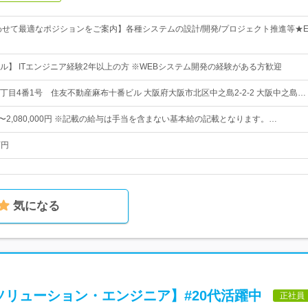
わせて最適なポジションをご案内】各種システムの設計/開発/プロジェクト推進等★
ル】 ITエンジニア経験2年以上の方 ※WEBシステム開発の経験がある方歓迎
丁目4番1号 住友不動産麻布十番ビル 大阪府大阪市北区中之島2-2-2 大阪中之島…
0円〜2,080,000円 ※記載の給与は手当を含まない基本給の記載となります。…
万円
気になる
ソリューション・エンジニア】#20代活躍中
正社員