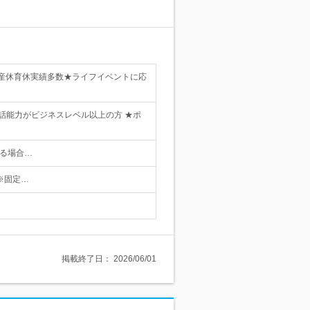
産休育休実績多数★ライフイベントに応
話能力がビジネスレベル以上の方 ★ポ
る場合…
 ※固定…
掲載終了日：
2026/06/01