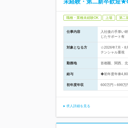
未経験・第二新卒歓迎★
職種・業種未経験OK
上場
第二
仕事内容
入社後の手厚い研
じたサポート有
対象となる方
☆2026年7月
テンシャル重視
勤務地
首都圏、関西、北
給与
◆初年度年俸4,8
初年度年収
600万円～699万
求人詳細を見る