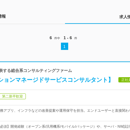
情報
求人
6
1 - 6
件中
件
1
代表する総合系コンサルティングファーム
ケーションマネージドサービスコンサルタント】
正社
第二新卒歓迎
務アプリ、インフラなどの改善提案や運用保守を担当。エンドユーザーと直接関わ
必須】開発経験（オープン系/汎用機系/モバイル/パッケージ）や、サーバ・NW設計構築