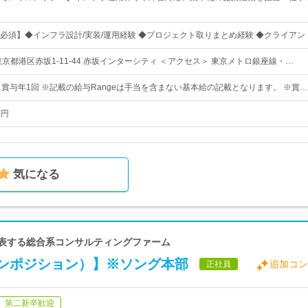
必須】◆インフラ設計/実装/運用経験 ◆プロジェクト取りまとめ経験 ◆クライア
京都港区赤坂1-11-44 赤坂インターシティ ＜アクセス＞ 東京メトロ銀座線・…
＋賞与年1回 ※記載の給与Rangeは手当を含まない基本給の記載となります。 ※賞…
万円
気になる
代表する総合系コンサルティングファーム
ンポジション）】※ソング本部
追加コン
正社員
第二新卒歓迎