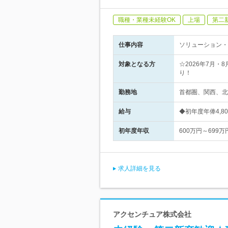
職種・業種未経験OK
上場
第二
仕事内容
ソリューション・
対象となる方
☆2026年7月
り！
勤務地
首都圏、関西、北
給与
◆初年度年俸4,8
初年度年収
600万円～699万
求人詳細を見る
アクセンチュア株式会社