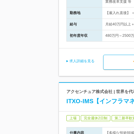
業務改革支援 等
勤務地
【雇入れ直後】 ＜
給与
月給40万円以上
初年度年収
480万円～2500
求人詳細を見る
アクセンチュア株式会社 | 世界を
ITXO-IMS【インフ
上場
完全週休2日制
第二新卒歓
仕事内容
【多様な技術領域