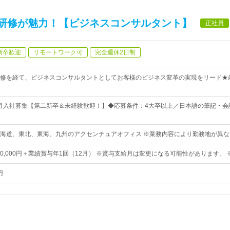
研修が魅力！【ビジネスコンサルタント】
正社員
新卒歓迎
リモートワーク可
完全週休2日制
修を経て、ビジネスコンサルタントとしてお客様のビジネス変革の実現をリード★
・8月入社募集【第二新卒＆未経験歓迎！】◆応募条件：4大卒以上／日本語の筆記・会
海道、東北、東海、九州のアクセンチュアオフィス ※業務内容により勤務地が異な
00,000円＋業績賞与年1回（12月） ※賞与支給月は変更になる可能性があります。
円