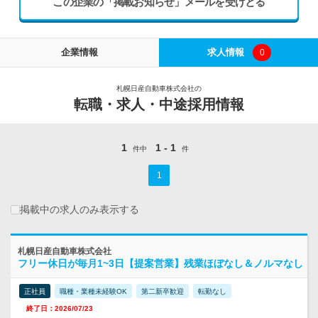
この企業の「掲載お知らせ」メールを受けとる
企業情報
求人情報
0
札幌日産自動車株式会社の
転職・求人・中途採用情報
1
1 - 1
件中
件
1
掲載中の求人のみ表示する
札幌日産自動車株式会社
フリー休日が毎月1~3日【提案営業】残業ほぼなし＆ノルマなし
正社員
職種・業種未経験OK
第二新卒歓迎
転勤なし
終了日：2026/07/23