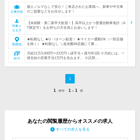
個人ノルマなしで安心！ご来店されたお客様へ、新車や中古車
のご提案などをお任せします！
仕事内容
【未経験・第二新卒大歓迎！】高卒以上かつ普通自動車免許（A
対象と
T限定可）をお持ちの方全員とお会いします！
なる方
★転勤なし ★U・Iターン歓迎！ ★マイカー通勤OK（一部店舗
を除く） ★転勤なし ＼道央圏48店舗にて募…
勤務地
月給21万3,000円〜23万円＋諸手当＋賞与年2回 ※月給には、一
律支給の営業手当1万円を含みます。 ※試用…
給与
1
1
1 - 1
件中
件
あなたの閲覧履歴からオススメの求人
すべての求人を見る