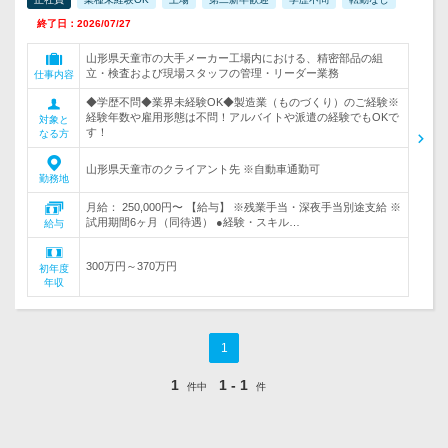
終了日：2026/07/27
山形県天童市の大手メーカー工場内における、精密部品の組
立・検査および現場スタッフの管理・リーダー業務
仕事内容
◆学歴不問◆業界未経験OK◆製造業（ものづくり）のご経験※
経験年数や雇用形態は不問！アルバイトや派遣の経験でもOKで
対象と
す！
なる方
山形県天童市のクライアント先 ※自動車通勤可
勤務地
月給： 250,000円〜 【給与】 ※残業手当・深夜手当別途支給 ※
試用期間6ヶ月（同待遇） ●経験・スキル…
給与
300万円～370万円
初年度
年収
1
1
1 - 1
件中
件