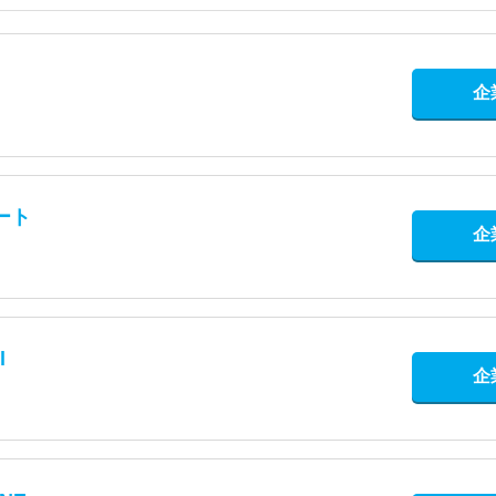
企
ート
企
l
企