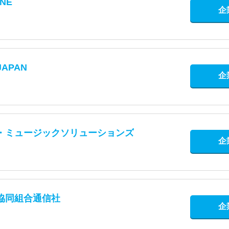
NE
企
APAN
企
・ミュージックソリューションズ
企
協同組合通信社
企