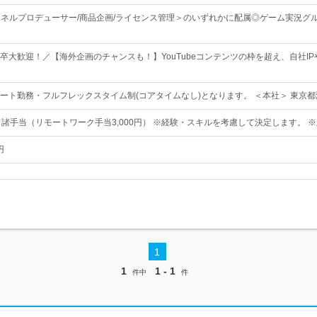
チャンネルプロデューサー/商品企画/ライセンス管理＞のいずれかに配属◎ゲーム実況
卒大歓迎！／【海外企画のチャンスも！】YouTubeコンテンツの枠を超え、自社I
ート勤務・フルフレックスタイム制(コアタイムなし)となります。 ＜本社＞ 東京都
＋諸手当（リモートワーク手当3,000円） ※経験・スキルを考慮して決定します。 
円
1
1
1 - 1
件中
件