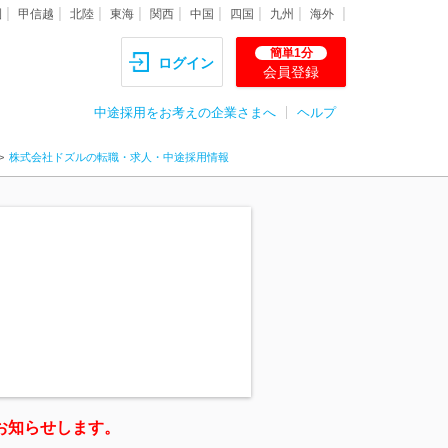
圏
甲信越
北陸
東海
関西
中国
四国
九州
海外
簡単1分
ログイン
会員登録
中途採用をお考えの企業さまへ
ヘルプ
株式会社ドズルの転職・求人・中途採用情報
お知らせします。