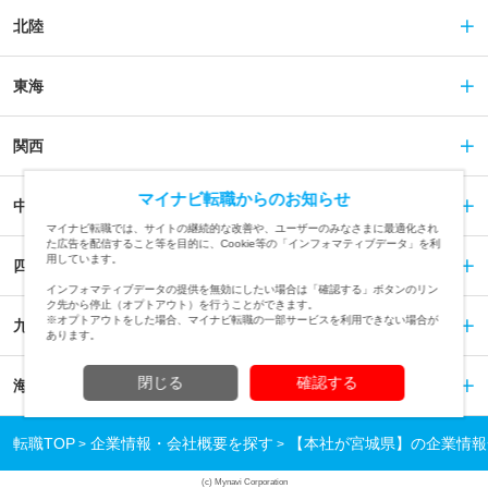
北陸
東海
関西
マイナビ転職からのお知らせ
中国
マイナビ転職では、サイトの継続的な改善や、ユーザーのみなさまに最適化され
た広告を配信すること等を目的に、Cookie等の「インフォマティブデータ」を利
用しています。
四国
インフォマティブデータの提供を無効にしたい場合は「確認する」ボタンのリン
ク先から停止（オプトアウト）を行うことができます。
※オプトアウトをした場合、マイナビ転職の一部サービスを利用できない場合が
九州
あります。
閉じる
確認する
海外
転職TOP
企業情報・会社概要を探す
【本社が宮城県】の企業情報
(c) Mynavi Corporation