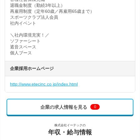
退職金制度（勤続3年以上）
再雇用制度（定年60歳／再雇用65歳まで）
スポーツクラブ法人会員
社内イベント
＼社内環境充実！／
ソファーシート
遮音スペース
個人ブース
企業採用ホームページ
http://www.etecinc.co.jp/index.html
企業の求人情報を見る
0
株式会社イーテックの
年収・給与情報